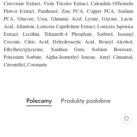
Cerevisiae Extract, Viola Tricolor Extract, Calendula Officinalis
Flower Extract, Panthenol, Zinc PCA, Copper PCA, Sodium
PCA, Glucose, Urea, Glutamic Acid, Lysine, Glycine, Lactic
Acid, Allantoin, Lonicera Caprifolium Extract, Lonicera Japonica
Extract, Lecithin, Trilaureth-4 Phosphate, Sorbitol, Isoamyl
Cocoate, Citric Acid, Dehydroacetic Acid, Benzyl Alcohol,
Ethylhexylglycerine, Xanthan Gum, Sodium Benzoate,
Potassium Sorbate, Alpha-Isomethyl Ionone, Amyl Cinnamal,
Citronellol, Coumarin
Produkty
Produkty
Polecamy
Produkty podobne
Pomiń karuzelę produktów
o
o
statusie:
statusie: