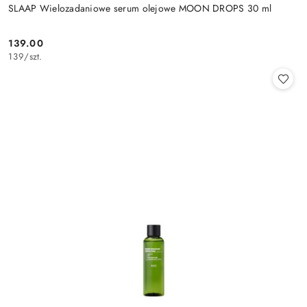
SLAAP Wielozadaniowe serum olejowe MOON DROPS 30 ml
139.00
Cena:
139
/
szt.