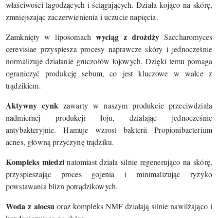
właściwości łagodzących i ściągających. Działa kojąco na skórę,
zmniejszając zaczerwienienia i uczucie napięcia.
wyciąg z drożdży
Zamknięty w liposomach
Saccharomyces
cerevisiae przyspiesza procesy naprawcze skóry i jednocześnie
normalizuje działanie gruczołów łojowych. Dzięki temu pomaga
ograniczyć produkcję sebum, co jest kluczowe w walce z
trądzikiem.
Aktywny cynk
zawarty w naszym produkcie przeciwdziała
nadmiernej produkcji łoju, działając jednocześnie
antybakteryjnie. Hamuje wzrost bakterii Propionibacterium
acnes, główną przyczynę trądziku.
Kompleks miedzi
natomiast działa silnie regenerująco na skórę,
przyspieszając proces gojenia i minimalizując ryzyko
powstawania blizn potrądzikowych.
Woda z aloesu
oraz kompleks NMF działają silnie nawilżająco i