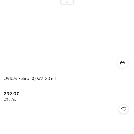
OVIUM Retinal 0,05% 30 ml
239.00
Cena:
239
/
szt.