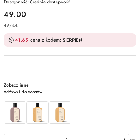
Dostępność:
Średnia dostępność
cena:
49.00
49
/
Szt.
cena z kodem:
41.65
SIERPIEN
Wariant
Zobacz inne
odżywki do włosów
Ilość