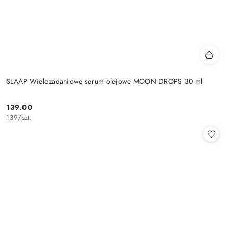
SLAAP Wielozadaniowe serum olejowe MOON DROPS 30 ml
139.00
Cena:
139
/
szt.