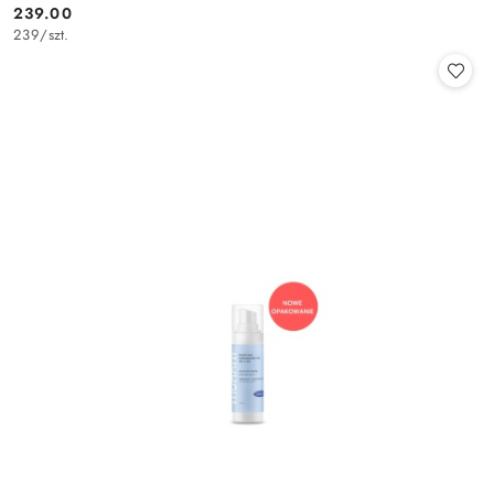
239.00
Cena:
239
/
szt.