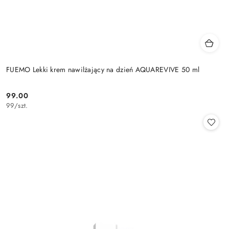
FUEMO Lekki krem nawilżający na dzień AQUAREVIVE 50 ml
99.00
Cena:
99
/
szt.