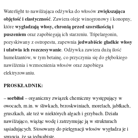
zwiększająca
Waterlight to nawilżająca odżywka do włosów
objętość i elastyczność
. Zawiera oleje winogronowy i konopny,
wygładzają włosy, chronią przed szorstkością i
które
puszeniem
oraz zapobiegają ich starzeniu. Tripelargonin,
jedwabiście gładkie włosy
pozyskiwany z ostropestu, zapewnia
i ułatwia ich rozczesywanie
. Odżywka zawiera dużą ilość
humektantów, w tym betainę, co przyczynia się do głębokiego
nawilżenia i wzmocnienia włosów oraz zapobiega
elektryzowaniu.
PROSKŁADNIK:
sorbitol
–
– organiczny związek chemiczny występujący w
owocach, m.in. w śliwkach, brzoskwiniach, morelach, jabłkach,
gruszkach, ale też w niektórych algach i grzybach. Działa
nawilżająco, wiążąc wodę i zatrzymując ją w strukturach
sąsiadujących. Stosowany do pielęgnacji włosów wygładza je i
sprawia, że są jedwabiste.