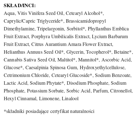
SKŁAD/INCI:
Aqua, Vitis Vinifera Seed Oil, Cetearyl Alcohol*,
Caprylic/Capric Triglyceride*, Brassicamidopropyl
Dimethylamine, Tripelargonin, Sorbitol*, Phyllanthus Emblica
Fruit Extract, Porphyra Umbilicalis Extract, Lycium Barbarum
Fruit Extract, Citrus Aurantium Amara Flower Extract,
Helianthus Annuus Seed Oil*, Glycerin, Tocopherol*, Betaine*,
Cannabis Sativa Seed Oil, Maltitol*, Mannitol*, Ascorbic Acid,
Glucose*, Caesalpinia Spinosa Gum, Hydroxyethylcellulose,
Cetrimonium Chloride, Cetearyl Glucoside*, Sodium Benzoate,
Lactic Acid, Sodium Phytate*, Disodium Phosphate, Sodium
Phosphate, Potassium Sorbate, Sorbic Acid, Parfum, Citronellol,
Hexyl Cinnamal, Limonene, Linalool
*składniki posiadające certyfikat naturalności