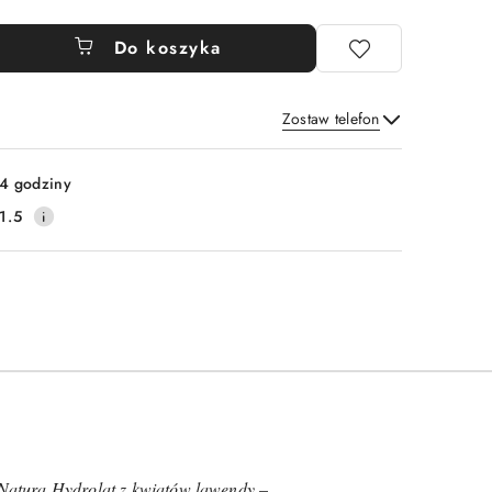
Do koszyka
Zostaw telefon
Wyślij
4 godziny
1.5
Natura Hydrolat z kwiatów lawendy
–