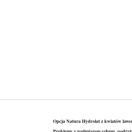
Opcja Natura Hydrolat z kwiatów lawen
Problemy z nadmiarem sebum, podrażn