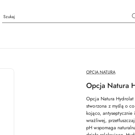
NAZWA
OPCJA NATURA
PRODUCENTA:
Opcja Natura H
Opcja Natura Hydrolat
stworzona z myślą o cod
kojąco, antyseptycznie 
wrażliwej, przetłuszcza
pH wspomaga naturalną
działa relaksująco. Hyd