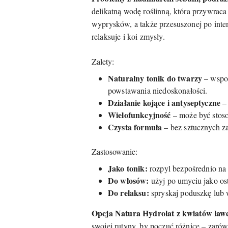
delikatną wodę roślinną, która przywraca
wyprysków, a także przesuszonej po inte
relaksuje i koi zmysły.
Zalety:
Naturalny tonik do twarzy
– wspom
powstawania niedoskonałości.
Działanie kojące i antyseptyczne
– 
Wielofunkcyjność
– może być stos
Czysta formuła
– bez sztucznych z
Zastosowanie:
Jako tonik:
rozpyl bezpośrednio na 
Do włosów:
użyj po umyciu jako ost
Do relaksu:
spryskaj poduszkę lub 
Opcja Natura Hydrolat z kwiatów law
swojej rutyny, by poczuć różnicę – zaró