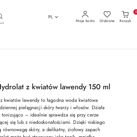
PL
Moje konto
Ulubione
Koszyk
ydrolat z kwiatów lawendy 150 ml
 z kwiatów lawendy to łagodna woda kwiatowa
ziennej pielęgnacji skóry twarzy i włosów. Działa
i tonizująco – idealnie sprawdza się przy cerze
jącej się lub z niedoskonałościami. Dzięki niskiego
 równowagę skóry, a delikatny, ziołowy zapach
rolat może być stosowany jako tonik, mgiełka