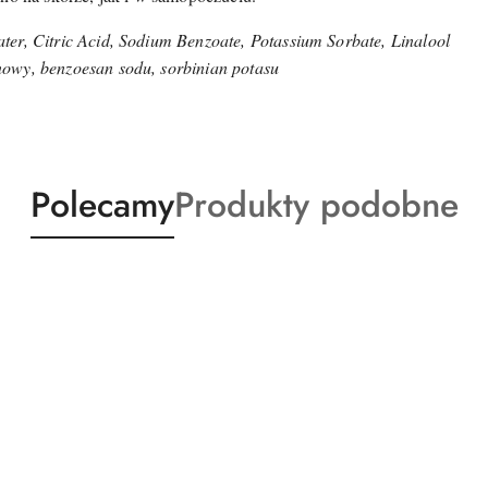
ter, Citric Acid, Sodium Benzoate, Potassium Sorbate, Linalool
owy, benzoesan sodu, sorbinian potasu
Produkty
Produkty
Polecamy
Produkty podobne
o
o
statusie:
statusie: