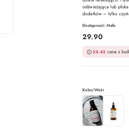
odświeżająca lub płuk
dodatków – tylko czyst
Dostępność:
Mało
cena:
29.90
cena z ko
25.42
Wariant
Kolor/Wzór