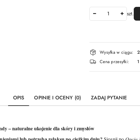
Ilość
szt.
Dostępność
Wysyłka w ciągu:
2
i
Cena przesyłki:
1
dostawa
OPIS
OPINIE I OCENY (0)
ZADAJ PYTANIE
dy – naturalne ukojenie dla skóry i zmysłów
ieniami lub potrzebą relaksu po ciężkim dniu?
Sięgnij po
Opcja 