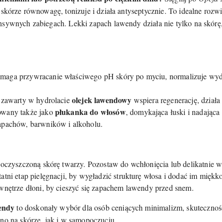
 skórze równowagę, tonizuje i działa antyseptycznie. To idealne rozwi
nsywnych zabiegach. Lekki zapach lawendy działa nie tylko na skórę,
aga przywracanie właściwego pH skóry po myciu, normalizuje wydz
olejek lawendowy
zawarty w hydrolacie
wspiera regenerację, działa
płukanka do włosów
owany także jako
, domykająca łuski i nadająca 
apachów, barwników i alkoholu.
oczyszczoną skórę twarzy. Pozostaw do wchłonięcia lub delikatnie w
atni etap pielęgnacji, by wygładzić strukturę włosa i dodać im miękko
wnętrze dłoni, by cieszyć się zapachem lawendy przed snem.
endy
to doskonały wybór dla osób ceniących minimalizm, skutecznoś
wno na skórze, jak i w samopoczuciu.