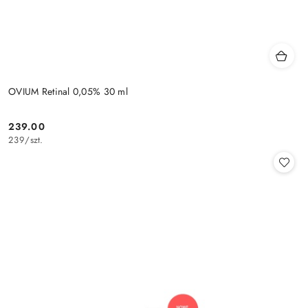
OVIUM Retinal 0,05% 30 ml
239.00
Cena:
239
/
szt.