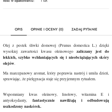
Ilość w opakowaniu:
1 szt.
OPIS
OPINIE I OCENY (0)
ZADAJ PYTANIE
Olej z pestek śliwki domowej (Prunus domestica L.) dzięki
zaliczany jest do
wysokiej zawartości kwasu oleinowego
lekkich, szybko wchłaniających się i nieobciążających skóry
olejów
.
Ma marcepanowy aromat, który poprawia nastrój i umila dzień,
sprawiając, że pielęgnacja staje się przyjemnym rytuałem.
Wspomniany kwas oleinowy, linolowy, witamina E i
fantastycznie nawilżają i odbudowują
antyoksydanty,
uszkodzony naskórek.