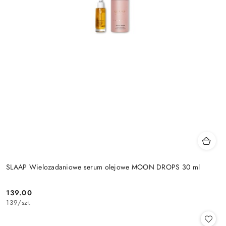
SLAAP Wielozadaniowe serum olejowe MOON DROPS 30 ml
139.00
Cena:
139
/
szt.