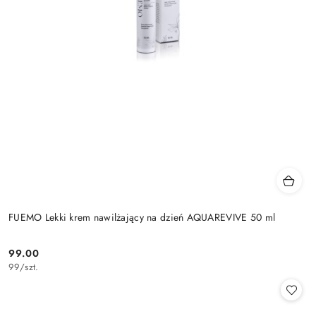
FUEMO Lekki krem nawilżający na dzień AQUAREVIVE 50 ml
99.00
Cena:
99
/
szt.