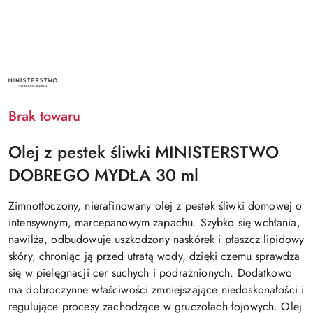
NAZWA
PRODUCENTA:
MINISTERSTWO
DOBREGO
Brak towaru
MYDŁA
Olej z pestek śliwki MINISTERSTWO
DOBREGO MYDŁA 30 ml
Zimnotłoczony, nierafinowany olej z pestek śliwki domowej o
intensywnym, marcepanowym zapachu. Szybko się wchłania,
nawilża, odbudowuje uszkodzony naskórek i płaszcz lipidowy
skóry, chroniąc ją przed utratą wody, dzięki czemu sprawdza
się w pielęgnacji cer suchych i podrażnionych. Dodatkowo
ma dobroczynne właściwości zmniejszające niedoskonałości i
regulujące procesy zachodzące w gruczołach łojowych. Olej