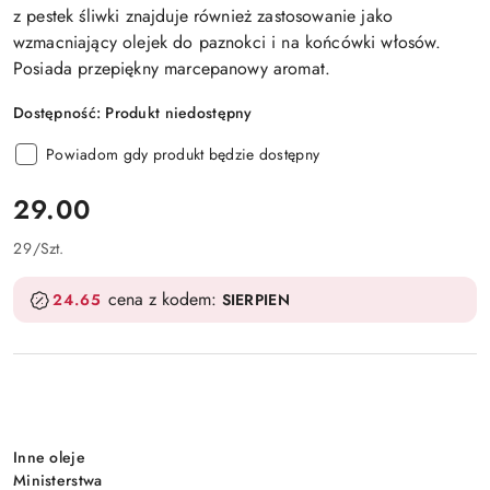
z pestek śliwki znajduje również zastosowanie jako
wzmacniający olejek do paznokci i na końcówki włosów.
Posiada przepiękny marcepanowy aromat.
Dostępność:
Produkt niedostępny
Powiadom gdy produkt będzie dostępny
cena:
29.00
29
/
Szt.
cena z kodem:
24.65
SIERPIEN
Wariant
Inne oleje
Ministerstwa