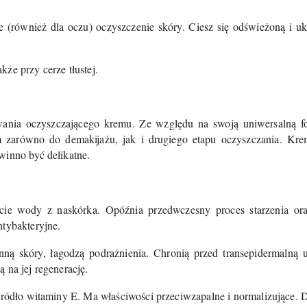
 (również dla oczu) oczyszczenie skóry. Ciesz się odświeżoną i u
że przy cerze tłustej.
owania oczyszczającego kremu. Ze względu na swoją uniwersalną fo
 zarówno do demakijażu, jak i drugiego etapu oczyszczania. Kr
winno być delikatne.
acie wody z naskórka. Opóźnia przedwczesny proces starzenia ora
ntybakteryjne.
nną skóry, łagodzą podrażnienia. Chronią przed transepidermalną 
 na jej regenerację.
źródło witaminy E. Ma właściwości przeciwzapalne i normalizujące. D