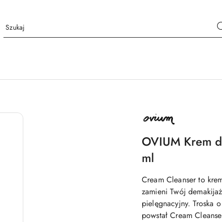
NAZWA
PRODUCENTA:
OVIUM
OVIUM Krem do
ml
Cream Cleanser to krem
zamieni Twój demakijaż
pielęgnacyjny. Troska o
powstał Cream Cleanser