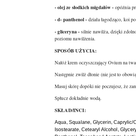
- olej ze słodkich migdałów -
opóźnia pr
- d- panthenol -
działa łagodząco, koi po
- gliceryna -
silnie nawilża, dzięki zdol
poziomu nawilżenia.
SPOSÓB UŻYCIA:
Nałóż krem oczyszczający Ovium na twa
Następnie zwilż dłonie (nie jest to obow
Masuj skórę dopóki nie poczujesz, że zan
Spłucz dokładnie wodą.
SKŁAD/INCI:
Aqua, Squalane, Glycerin, Caprylic/C
Isostearate, Cetearyl Alcohol, Glycer