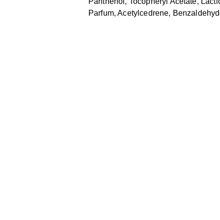
Panthenol, Tocopheryl Acetate, Lact
Parfum, Acetylcedrene, Benzaldehy
Pomiń karuzelę produktów