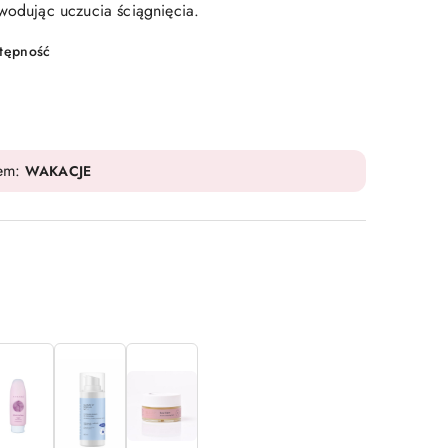
owodując uczucia ściągnięcia.
stępność
dem:
WAKACJE