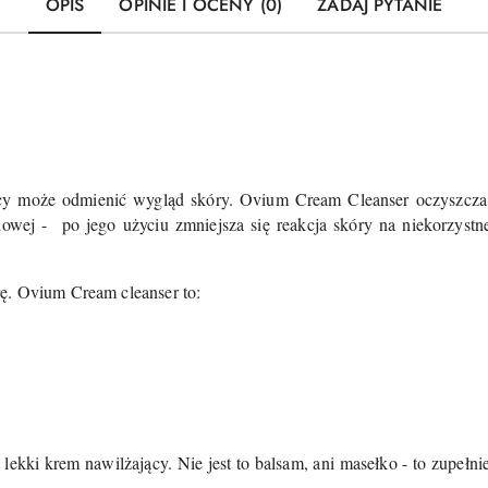
OPIS
OPINIE I OCENY (0)
ZADAJ PYTANIE
ący może odmienić wygląd skóry. Ovium Cream Cleanser oczyszcza, 
wej - po jego użyciu zmniejsza się reakcja skóry na niekorzystne
ę. Ovium Cream cleanser to:
kki krem nawilżający. Nie jest to balsam, ani masełko - to zupełni