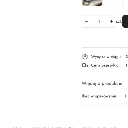
Ilość
szt.
Dostępność
Wysyłka w ciągu:
2
i
Cena przesyłki:
1
dostawa
Więcej o produkcie
Ilość w opakowaniu:
1 