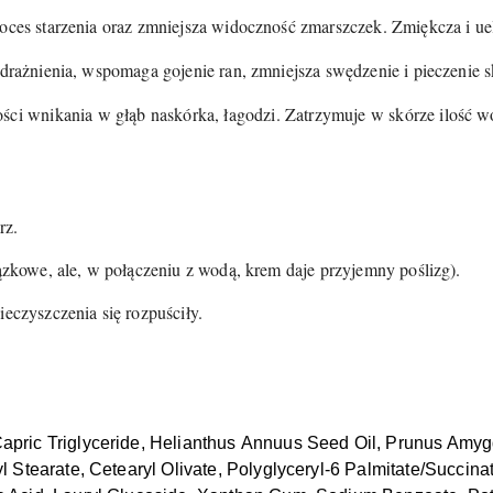
oces starzenia oraz zmniejsza widoczność zmarszczek. Zmiękcza i uel
drażnienia, wspomaga gojenie ran, zmniejsza swędzenie i pieczenie s
ności wnikania w głąb naskórka, łagodzi. Zatrzymuje w skórze ilość
rz.
iązkowe, ale, w połączeniu z wodą, krem daje przyjemny poślizg).
ieczyszczenia się rozpuściły.
apric Triglyceride, Helianthus Annuus Seed Oil, Prunus Amygda
yl Stearate, Cetearyl Olivate, Polyglyceryl-6 Palmitate/Succin