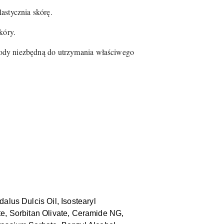
astycznia skórę.
kóry.
 wody niezbędną do utrzymania właściwego
lus Dulcis Oil, Isostearyl
ate, Sorbitan Olivate, Ceramide NG,