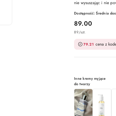
nie wysuszając i nie p
Dostępność:
Średnia do
cena:
89.00
89
/
szt.
cena z ko
79.21
Wariant
Inne kremy myjące
do twarzy