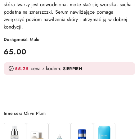
skóra twarzy jest odwodniona, może stać się szorstka, sucha i
podatna na zmarszczki. Serum nawilżające pomaga
zwiększyć poziom nawilżenia skóry i utrzymać ją w dobrej
kondycji.
Dostępność:
Mało
cena:
65.00
cena z kodem:
55.25
SIERPIEN
Wariant
Inne sera Olivii Plum