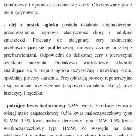
komórkowy i ogranicza starzenie się skóry. Otrzymywany jest z
oleju rycynowego.
olej z pestek ogórka
-
posiada działanie antybakteryjne,
przeciwzapalne, poprawia elastyczność skóry i redukuje
zmarszczki. Polecany do pielęgnacji cery nadmiernie
przetłuszczającej się, problemowej, zanieczyszczonej oraz tej z
przebarwieniami. Odpowiedni do delikatnej cery z pierwszymi
oznakami starzenia. Dodatkowo wartościowe składniki
znajdujące się w oleju z ogórka oczyszczają i nawilżają skórę,
opóźniają procesy starzenia. Przyspieszają procesy regeneracyjne
i są pomocne przy egzemie (atopowym zapaleniu skóry), przy
łuszczycy i trądziku.
potrójny kwas hialuronowy 1,5%
-
tworzą 3 rodzaje kwasu o
różnej masie cząsteczkowej: 0,5% kwas małocząsteczkowy typu
SLMW 0,5% kwas małocząsteczkowy typu LMW 0,5% kwas
wielkocząsteczkowy typu HMW, Ze względu na silne
właściwości nawilżające polecany do skóry bardzo suchej i