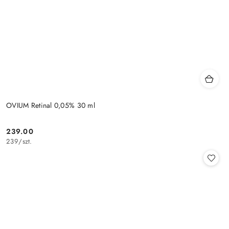
OVIUM Retinal 0,05% 30 ml
239.00
Cena:
239
/
szt.