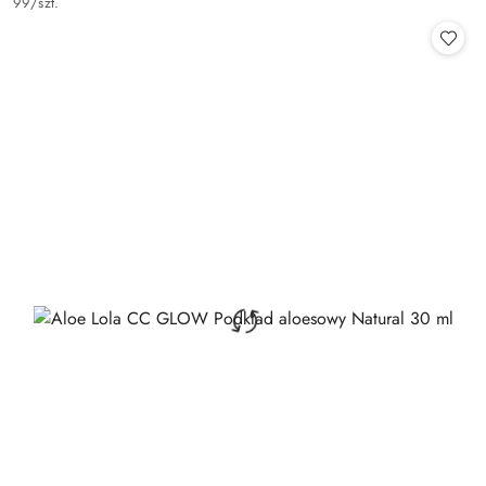
99
/
szt.