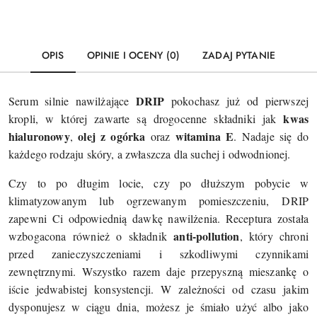
OPIS
OPINIE I OCENY (0)
ZADAJ PYTANIE
DRIP
Serum silnie nawilżające
pokochasz już od pierwszej
kwas
kropli, w której zawarte są drogocenne składniki jak
hialuronowy
olej z ogórka
witamina E
,
oraz
. Nadaje się do
każdego rodzaju skóry, a zwłaszcza dla suchej i odwodnionej.
Czy to po długim locie, czy po dłuższym pobycie w
klimatyzowanym lub ogrzewanym pomieszczeniu, DRIP
zapewni Ci odpowiednią dawkę nawilżenia. Receptura została
anti-pollution
wzbogacona również o składnik
, który c
hroni
przed zanieczyszczeniami i szkodliwymi czynnikami
zewnętrznymi. Wszystko razem daje przepyszną mieszankę o
iście jedwabistej konsystencji.
W zależności od czasu jakim
dysponujesz w ciągu dnia, możesz je śmiało użyć albo jako