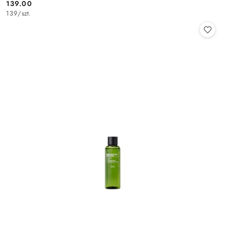
139.00
Cena:
139
/
szt.