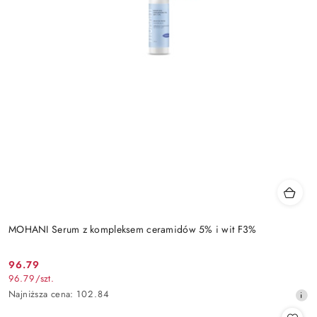
MOHANI Serum z kompleksem ceramidów 5% i wit F3%
96.79
Cena
96.79
/
szt.
promocyjna:
Najniższa
Najniższa cena:
102.84
cena