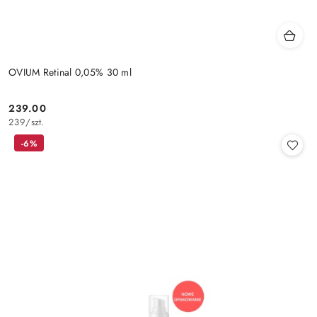
OVIUM Retinal 0,05% 30 ml
239.00
Cena:
239
/
szt.
-6%