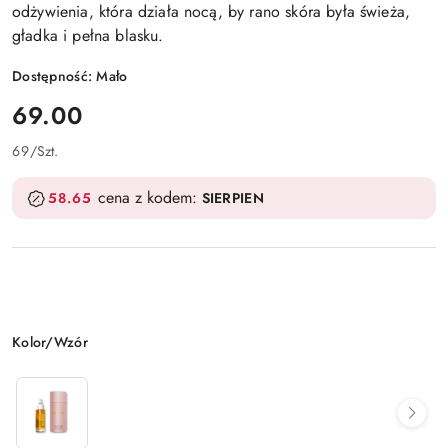
odżywienia, która działa nocą, by rano skóra była świeża,
gładka i pełna blasku.
Dostępność:
Mało
cena:
69.00
69
/
Szt.
cena z kodem:
58.65
SIERPIEN
Wariant
Kolor/Wzór