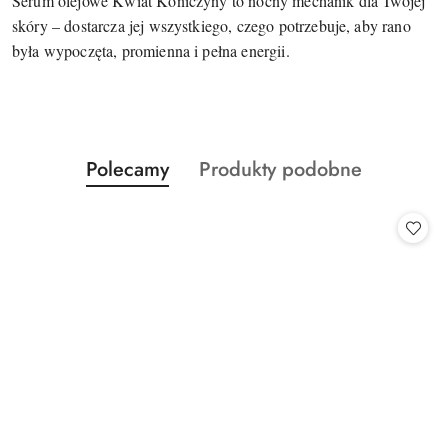
Serum olejowe Kwiat Koniczyny to nocny mechanik dla Twojej
skóry – dostarcza jej wszystkiego, czego potrzebuje, aby rano
była wypoczęta, promienna i pełna energii.
Produkty
Produkty
Polecamy
Produkty podobne
Pomiń karuzelę produktów
o
o
statusie:
statusie: