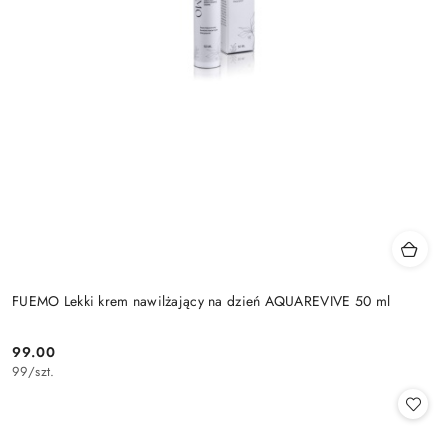
FUEMO Lekki krem nawilżający na dzień AQUAREVIVE 50 ml
99.00
Cena:
99
/
szt.