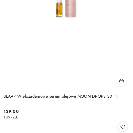
SLAAP Wielozadaniowe serum olejowe MOON DROPS 30 ml
139.00
Cena:
139
/
szt.