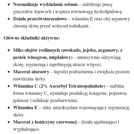
Normalizuje wydzielanie sebum
– stabilizuje pracę
gruczołów łojowych i wspiera równowagę hydrolipidową.
Działa przeciwstarzeniowo
– witamina E oraz olej arganowy
chronią skórę przed wolnymi rodnikami.
Główne składniki aktywne:
Miks olejów roślinnych (awokado, jojoba, arganowy, z
pestek winogron, migdałowy)
– intensywnie odżywiają
skórę, regenerują i zapobiegają utracie wilgoci.
Macerat aloesowy
– łagodzi podrażnienia i zwiększa poziom
nawilżenia skóry.
Witamina C (2% Ascorbyl Tetraisopalmitate)
– stabilna
forma witaminy C, stymuluje produkcję kolagenu, poprawia
jędrność i redukuje przebarwienia.
Witamina E
– silny antyoksydant wspomagający regenerację
skóry.
Macerat z koniczyny czerwonej
– działa ujędrniająco i
wygładzająco.