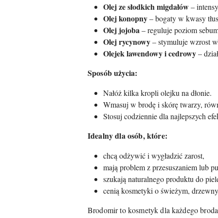
Olej ze słodkich migdałów
– intensy
Olej konopny
– bogaty w kwasy tłus
Olej jojoba
– reguluje poziom sebum
Olej rycynowy
– stymuluje wzrost w
Olejek lawendowy i cedrowy
– dział
Sposób użycia:
Nałóż kilka kropli olejku na dłonie.
Wmasuj w brodę i skórę twarzy, rów
Stosuj codziennie dla najlepszych ef
Idealny dla osób, które:
chcą odżywić i wygładzić zarost,
mają problem z przesuszaniem lub pu
szukają naturalnego produktu do piel
cenią kosmetyki o świeżym, drzewn
Brodomir to kosmetyk dla każdego broda