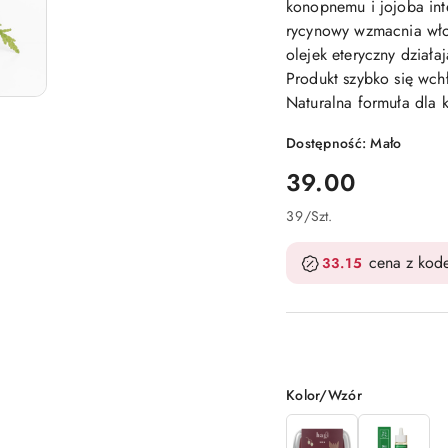
konopnemu i jojoba int
rycynowy wzmacnia włos
olejek eteryczny działa
Produkt szybko się wch
Naturalna formuła dla
Dostępność:
Mało
cena:
39.00
39
/
Szt.
cena z ko
33.15
Wariant
Kolor/Wzór