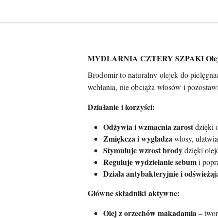
MYDLARNIA CZTERY SZPAKI Olejek d
Brodomir to naturalny olejek do pielęgnac
wchłania, nie obciąża włosów i pozostaw
Działanie i korzyści:
Odżywia i wzmacnia zarost
dzięki 
Zmiękcza i wygładza
włosy, ułatwiaj
Stymuluje wzrost brody
dzięki ole
Reguluje wydzielanie sebum
i popr
Działa antybakteryjnie i odświeżaj
Główne składniki aktywne:
Olej z orzechów makadamia
– twor