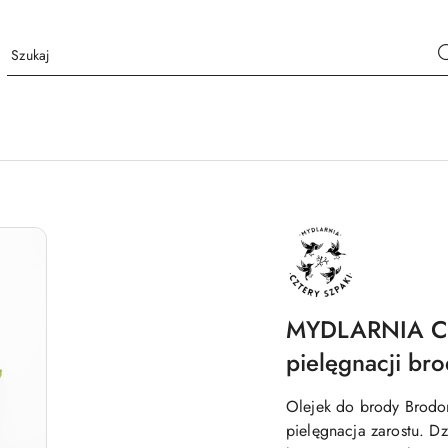
NAZWA
PRODUCENTA:
MYDLARNIA
CZTERY
SZPAKI
MYDLARNIA CZ
pielęgnacji br
Olejek do brody Brodo
pielęgnacja zarostu. D