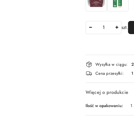
Ilość
szt.
Dostępność
Wysyłka w ciągu:
2
i
Cena przesyłki:
1
dostawa
Więcej o produkcie
Ilość w opakowaniu:
1 