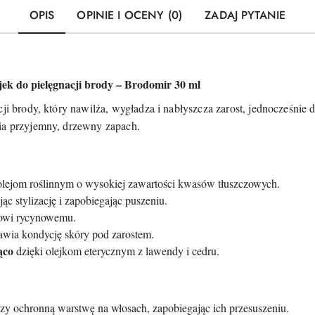
OPIS
OPINIE I OCENY (0)
ZADAJ PYTANIE
o pielęgnacji brody – Brodomir 30 ml
ji brody, który nawilża, wygładza i nabłyszcza zarost, jednocześnie 
ia przyjemny, drzewny zapach.
olejom roślinnym o wysokiej zawartości kwasów tłuszczowych.
ąc stylizację i zapobiegając puszeniu.
jowi rycynowemu.
awia kondycję skóry pod zarostem.
ąco
dzięki olejkom eterycznym z lawendy i cedru.
zy ochronną warstwę na włosach, zapobiegając ich przesuszeniu.