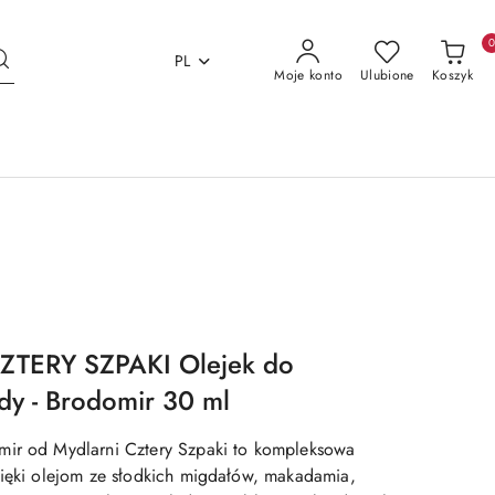
PL
Moje konto
Ulubione
Koszyk
TERY SZPAKI Olejek do
ody - Brodomir 30 ml
mir od Mydlarni Cztery Szpaki to kompleksowa
zięki olejom ze słodkich migdałów, makadamia,