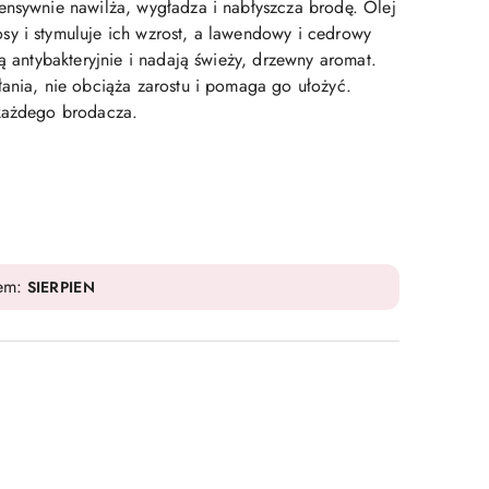
ensywnie nawilża, wygładza i nabłyszcza brodę. Olej
y i stymuluje ich wzrost, a lawendowy i cedrowy
ją antybakteryjnie i nadają świeży, drzewny aromat.
łania, nie obciąża zarostu i pomaga go ułożyć.
 każdego brodacza.
dem:
SIERPIEN