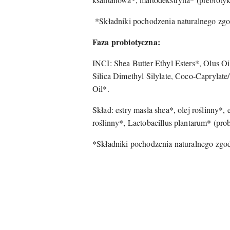
*Składniki pochodzenia naturalnego zg
Faza probiotyczna:
INCI: Shea Butter Ethyl Esters*, Olus O
Silica Dimethyl Silylate, Coco-Caprylat
Oil*.
Skład: estry masła shea*, olej roślinny*,
roślinny*, Lactobacillus plantarum* (prob
*Składniki pochodzenia naturalnego zgo
Pomiń karuzelę produktów