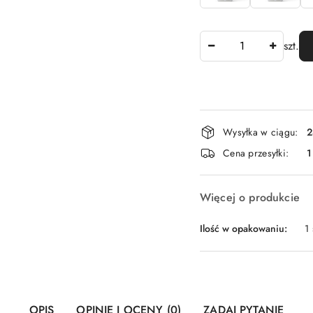
Ilość
szt.
Dostępność
Wysyłka w ciągu:
2
i
Cena przesyłki:
1
dostawa
Więcej o produkcie
Ilość w opakowaniu:
1 
OPIS
OPINIE I OCENY (0)
ZADAJ PYTANIE