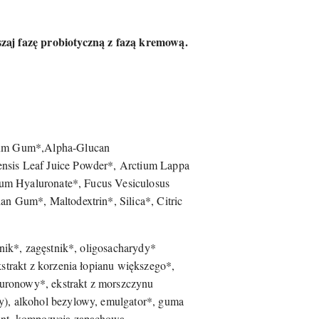
zaj fazę probiotyczną z fazą kremową.
otium Gum*,Alpha-Glucan
ensis Leaf Juice Powder*, Arctium Lappa
dium Hyaluronate*, Fucus Vesiculosus
an Gum*, Maltodextrin*, Silica*, Citric
tnik*, zagęstnik*, oligosacharydy*
kstrakt z korzenia łopianu większego*,
aluronowy*, ekstrakt z morszczynu
cy), alkohol bezylowy, emulgator*, guma
want, kompozycja zapachowa.