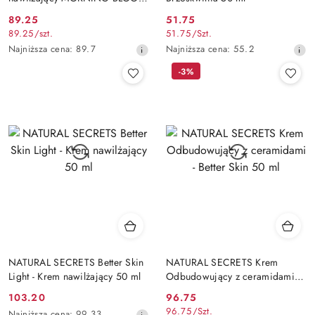
50 ml
Cena
Cena
89.25
51.75
89.25
/
szt.
51.75
/
Szt.
promocyjna:
promocyjna:
Najniższa
Najniższa
Najniższa cena:
89.7
Najniższa cena:
55.2
cena
cena
-3%
z
z
30
30
dni
dni
przed
przed
obniżką
obniżką
NATURAL SECRETS Better Skin
NATURAL SECRETS Krem
Light - Krem nawilżający 50 ml
Odbudowujący z ceramidami -
Better Skin 50 ml
Cena
Cena
103.20
96.75
96.75
/
Szt.
promocyjna:
Najniższa
promocyjna:
Najniższa cena:
99.33