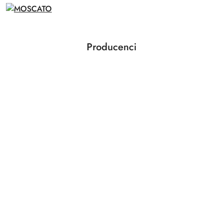
Producenci
Pomiń karuzelę producentów
Aloe Lola
ANWEN