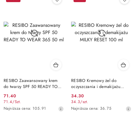
30
dni
dni
przed
przed
obniżką
obniżką
RESIBO Zaawansowany krem
RESIBO Kremowy żel do
do twarzy SPF 50 READY TO
oczyszczania i demakijażu
WEAR 365 50 ml
MILKY RESET 100 ml
Cena
Cena
71.40
34.30
71.4
/
Szt.
34.3
/
szt.
promocyjna:
promocyjna:
Najniższa
Najniższa
Najniższa cena:
105.91
Najniższa cena:
36.75
cena
cena
z
z
30
30
dni
dni