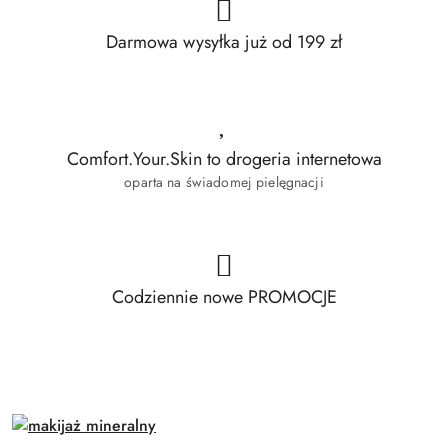
przed
przed
obniżką
obniżką
Darmowa wysyłka już od 199 zł
Comfort.Your.Skin to drogeria internetowa
oparta na świadomej pielęgnacji
Codziennie nowe PROMOCJE