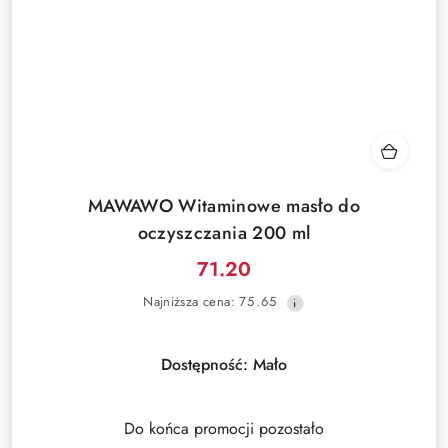
MAWAWO Witaminowe masło do
oczyszczania 200 ml
71.20
Cena
Najniższa
Najniższa cena:
75.65
promocyjna:
cena
z
30
Dostępność:
Mało
dni
przed
obniżką
Do końca promocji pozostało