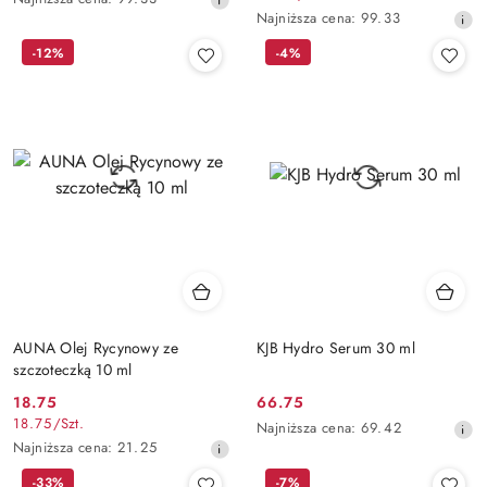
cena
Najniższa
Najniższa cena:
99.33
z
cena
-12%
-4%
30
z
dni
30
przed
dni
obniżką
przed
obniżką
AUNA Olej Rycynowy ze
KJB Hydro Serum 30 ml
szczoteczką 10 ml
Cena
Cena
18.75
66.75
18.75
/
Szt.
promocyjna:
promocyjna:
Najniższa
Najniższa cena:
69.42
Najniższa
cena
Najniższa cena:
21.25
cena
z
-33%
-7%
z
30