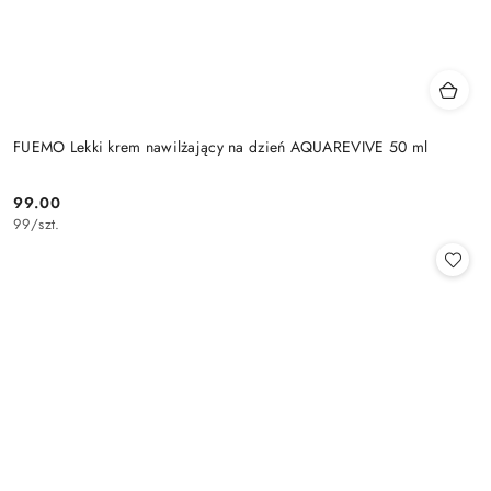
FUEMO Lekki krem nawilżający na dzień AQUAREVIVE 50 ml
99.00
Cena:
99
/
szt.