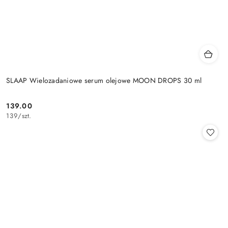
SLAAP Wielozadaniowe serum olejowe MOON DROPS 30 ml
139.00
Cena:
139
/
szt.