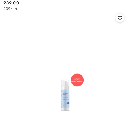
239.00
Cena:
239
/
szt.