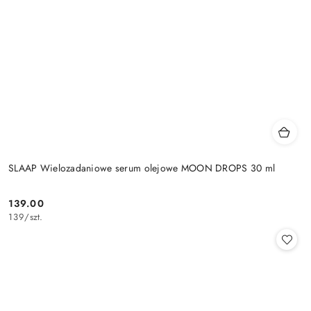
SLAAP Wielozadaniowe serum olejowe MOON DROPS 30 ml
139.00
Cena:
139
/
szt.