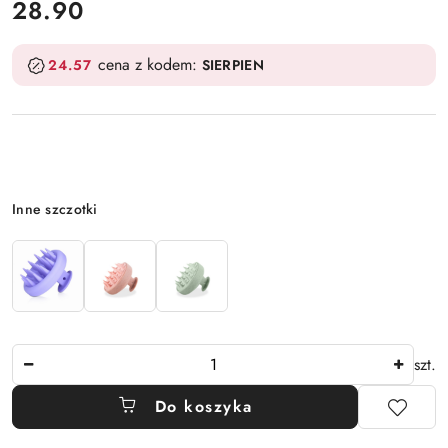
cena:
28.90
cena z kodem:
24.57
SIERPIEN
Wariant
Inne szczotki
Ilość
szt.
Do koszyka