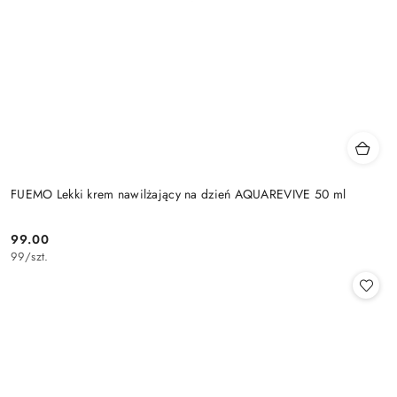
FUEMO Lekki krem nawilżający na dzień AQUAREVIVE 50 ml
99.00
Cena:
99
/
szt.