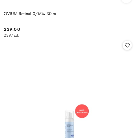
OVIUM Retinal 0,05% 30 ml
239.00
Cena:
239
/
szt.