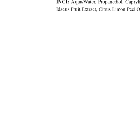
INCI:
Aqua/Water, Propanediol, Capryli
Idaeus Fruit Extract, Citrus Limon Peel O
Pomiń karuzelę produktów