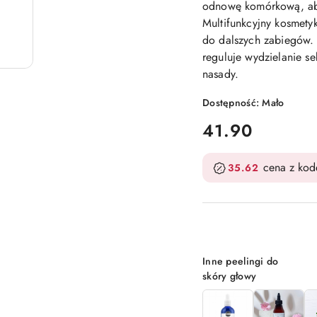
odnowę komórkową, aby
Multifunkcyjny kosmetyk
do dalszych zabiegów. 
reguluje wydzielanie s
nasady.
Dostępność:
Mało
cena:
41.90
cena z ko
35.62
Wariant
Inne peelingi do
skóry głowy