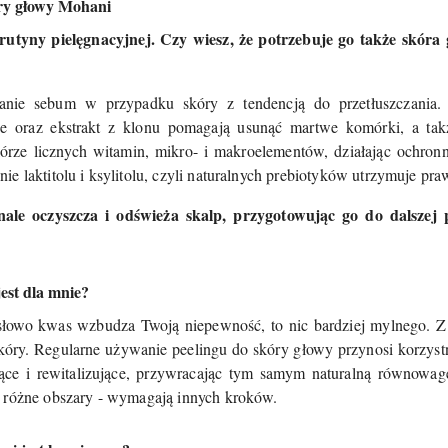
ry głowy Mohani
 rutyny pielęgnacyjnej. Czy wiesz, że potrzebuje go także skóra
lanie sebum w przypadku skóry z tendencją do przetłuszczania
e oraz ekstrakt z klonu pomagają usunąć martwe komórki, a takż
kórze licznych witamin, mikro- i makroelementów, działając ochronn
ie laktitolu i ksylitolu, czyli naturalnych prebiotyków utrzymuje 
ale oczyszcza i odświeża skalp, przygotowując go do dalszej 
est dla mnie?
i słowo kwas wzbudza Twoją niepewność, to nic bardziej mylnego.
skóry. Regularne używanie peelingu do skóry głowy przynosi korzyst
jące i rewitalizujące, przywracając tym samym naturalną równowa
a różne obszary - wymagają innych kroków.