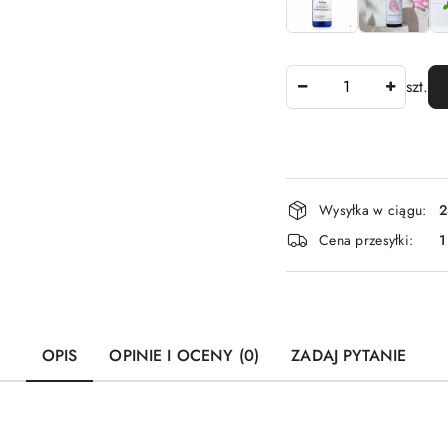
Ilość
szt.
Dostępność
Wysyłka w ciągu:
2
i
Cena przesyłki:
1
dostawa
OPIS
OPINIE I OCENY (0)
ZADAJ PYTANIE