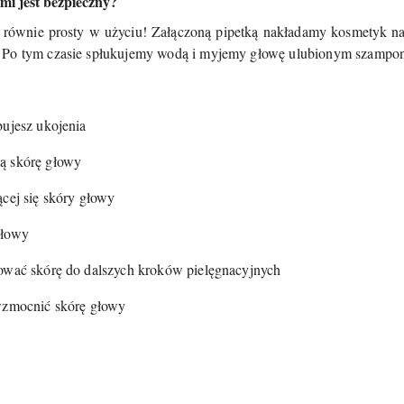
ami jest bezpieczny?
e i równie prosty w użyciu! Załączoną pipetką nakładamy kosmetyk 
 Po tym czasie spłukujemy wodą i myjemy głowę ulubionym szampone
bujesz ukojenia
ą skórę głowy
ącej się skóry głowy
głowy
tować skórę do dalszych kroków pielęgnacyjnych
 wzmocnić skórę głowy