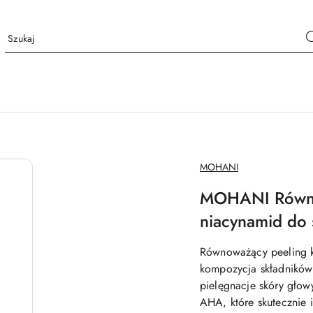
NAZWA
MOHANI
PRODUCENTA:
MOHANI Równow
niacynamid do
Równoważący peeling k
kompozycja składników
pielęgnacje skóry głow
AHA, które skutecznie 