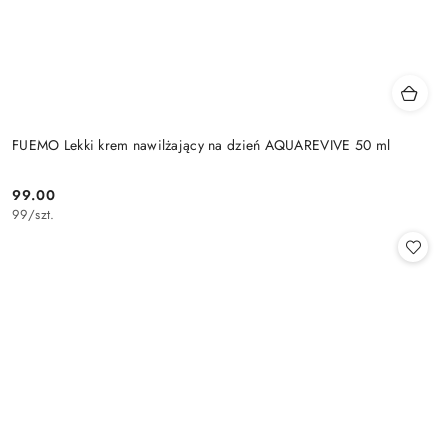
FUEMO Lekki krem nawilżający na dzień AQUAREVIVE 50 ml
99.00
Cena:
99
/
szt.