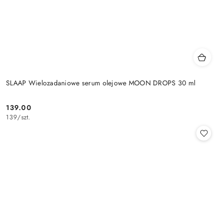
SLAAP Wielozadaniowe serum olejowe MOON DROPS 30 ml
139.00
Cena:
139
/
szt.