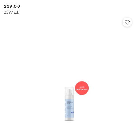
239.00
Cena:
239
/
szt.