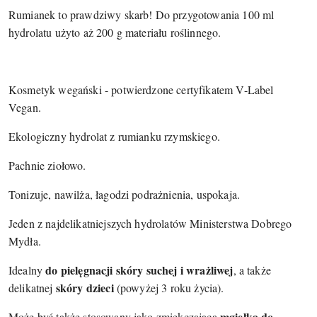
Rumianek to prawdziwy skarb! Do przygotowania 100 ml
hydrolatu użyto aż 200 g materiału roślinnego.
Kosmetyk wegański - potwierdzone certyfikatem V-Label
Vegan.
Ekologiczny hydrolat z rumianku rzymskiego.
Pachnie ziołowo.
Tonizuje, nawilża, łagodzi podrażnienia, uspokaja.
Jeden z najdelikatniejszych hydrolatów Ministerstwa Dobrego
Mydła.
do pielęgnacji skóry suchej i wrażliwej
Idealny
, a także
skóry dzieci
delikatnej
(powyżej 3 roku życia).
mgiełka do
Może być także stosowany jako zmiękczająca