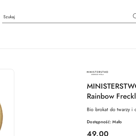
NAZWA
PRODUCENTA:
MINISTERSTWO
DOBREGO
MINISTERSTW
MYDŁA
Rainbow Freckl
Bio brokat do twarzy i 
Dostępność:
Mało
cena:
49.00