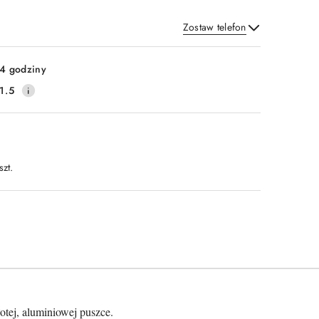
Zostaw telefon
Wyślij
4 godziny
1.5
szt.
tej, aluminiowej puszce.