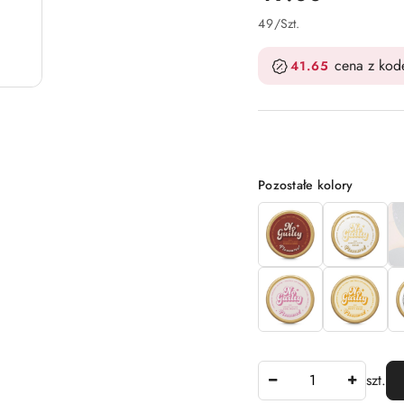
49
/
Szt.
cena z ko
41.65
Wariant
Pozostałe kolory
Ilość
szt.