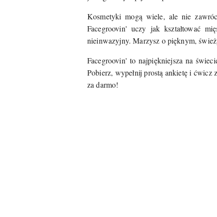
Kosmetyki mogą wiele, ale nie zawróc
Facegroovin' uczy jak kształtować mi
nieinwazyjny. Marzysz o pięknym, śwież
Facegroovin' to najpiękniejsza na świe
Pobierz, wypełnij prostą ankietę i ćwic
za darmo!
Pomiń karuzelę produktów