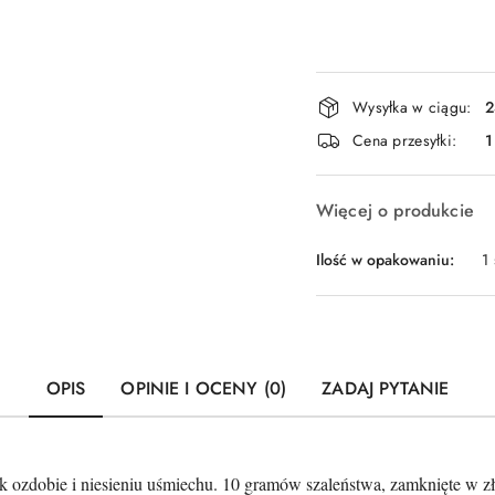
Dostępność
Wysyłka w ciągu:
2
i
Cena przesyłki:
1
dostawa
Więcej o produkcie
Ilość w opakowaniu:
1 
OPIS
OPINIE I OCENY (0)
ZADAJ PYTANIE
k ozdobie i niesieniu uśmiechu.
10 gramów szaleństwa, zamknięte w zło