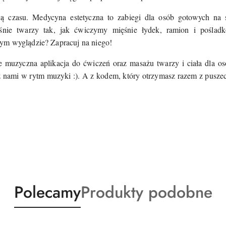
ą czasu. Medycyna estetyczna to zabiegi dla osób gotowych na s
ęśnie twarzy tak, jak ćwiczymy mięśnie łydek, ramion i poślad
ym wyglądzie? Zapracuj na niego!
cie muzyczna aplikacja do ćwiczeń oraz masażu twarzy i ciała dla
z z nami w rytm muzyki :). A z kodem, który otrzymasz razem z pusze
Produkty
Produkty
Polecamy
Produkty podobne
o
o