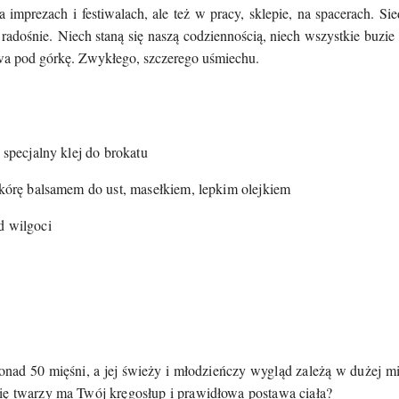
 imprezach i festiwalach, ale też w pracy, sklepie, na
spacerach. Si
 radośnie.
Niech staną się naszą codziennością, niech wszystkie buzie
wa pod górkę.
Zwykłego, szczerego uśmiechu.
 specjalny klej do brokatu
skórę balsamem do ust, masełkiem, lepkim olejkiem
d wilgoci
onad 50 mięśni, a jej świeży i młodzieńczy wygląd zależą w dużej m
ię twarzy ma Twój kręgosłup i prawidłowa postawa ciała?