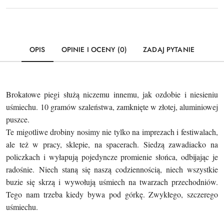
OPIS
OPINIE I OCENY (0)
ZADAJ PYTANIE
Brokatowe piegi służą niczemu innemu, jak ozdobie i niesieniu
uśmiechu.
10 gramów szaleństwa, zamknięte w złotej, aluminiowej
puszce.
Te migotliwe
drobiny nosimy nie tylko na imprezach i festiwalach,
ale też w pracy, sklepie, na
spacerach. Siedzą zawadiacko na
policzkach i wyłapują pojedyncze promienie
słońca, odbijając je
radośnie.
Niech staną się naszą codziennością, niech wszystkie
buzie się skrzą i wywołują
uśmiech na twarzach przechodniów.
Tego nam trzeba kiedy bywa pod górkę.
Zwykłego, szczerego
uśmiechu.