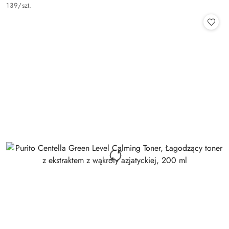
Cena:
139
/
szt.