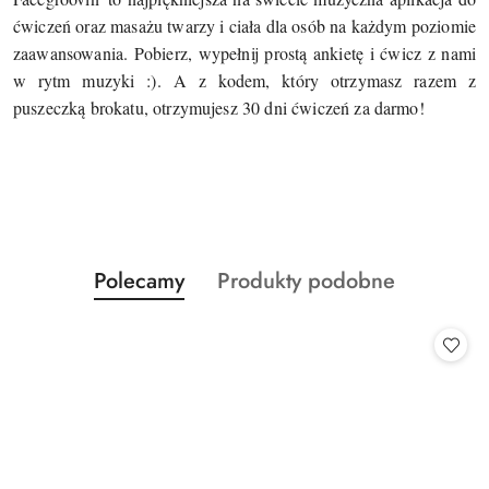
ćwiczeń oraz masażu twarzy i ciała dla osób na każdym poziomie
zaawansowania. Pobierz, wypełnij prostą ankietę i ćwicz z nami
w rytm muzyki :). A z kodem, który otrzymasz razem z
puszeczką brokatu, otrzymujesz 30 dni ćwiczeń za darmo!
Produkty
Produkty
Polecamy
Produkty podobne
Pomiń karuzelę produktów
o
o
statusie:
statusie: