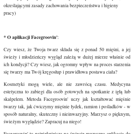
określającymi zasady zachowania bezpieczeństwa i higieny
pracy)
* O aplikacji Facegroovin'
:
Czy wiesz, że Twoja twarz składa się z ponad 50 mięśni, a jej
świeży i młodzieńczy wygląd zależą w dużej mierze właśnie od
ich kondycji? Czy wiesz, jak ogromny wpływ na proces starzenia
się twarzy ma Twój kręgosłup i prawidłowa postawa ciała?
Kosmetyki mogą wiele, ale nie zawrócą czasu. Medycyna
estetyczna to zabiegi dla osób gotowych na spotkanie z igłą lub
skalpelem. Metoda Facegroovin' uczy jak kształtować mięśnie
twarzy tak, jak ćwiczymy mięśnie łydek, ramion i pośladków - w
sposób naturalny, skuteczny i nieinwazyjny. Marzysz o pięknym,
świeżym wyglądzie? Zapracuj na niego!
Facegroovin' to najpiękniejsza na świecie muzyczna aplikacja do