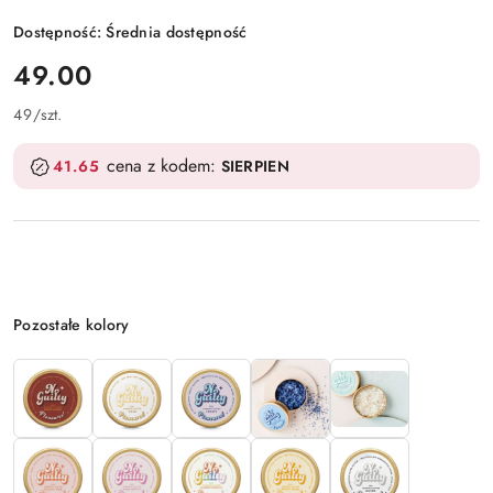
Dostępność:
Średnia dostępność
cena:
49.00
49
/
szt.
cena z kodem:
41.65
SIERPIEN
Wariant
Pozostałe kolory