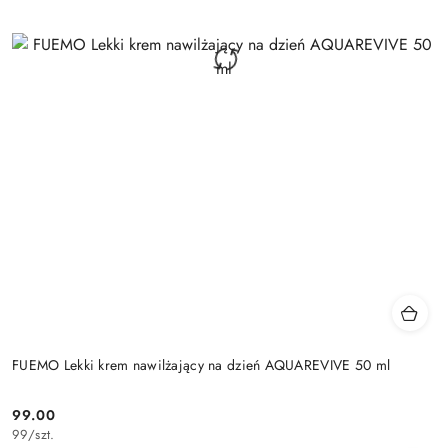
FUEMO Lekki krem nawilżający na dzień AQUAREVIVE 50 ml
99.00
Cena:
99
/
szt.