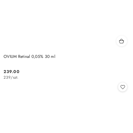
OVIUM Retinal 0,05% 30 ml
239.00
Cena:
239
/
szt.