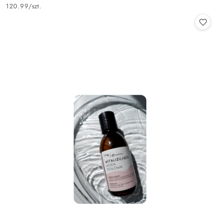
Cena:
120.99
/
szt.