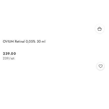
OVIUM Retinal 0,05% 30 ml
239.00
Cena:
239
/
szt.