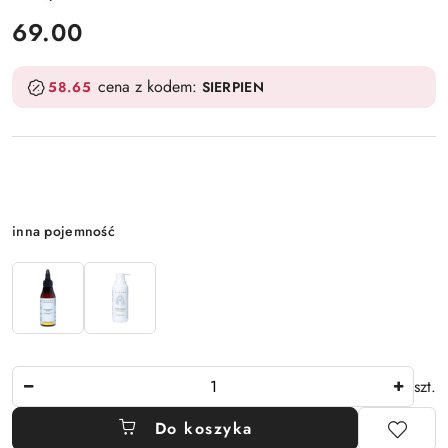
cena:
69.00
cena z kodem:
58.65
SIERPIEN
Wariant
inna pojemność
Ilość
szt.
Do koszyka