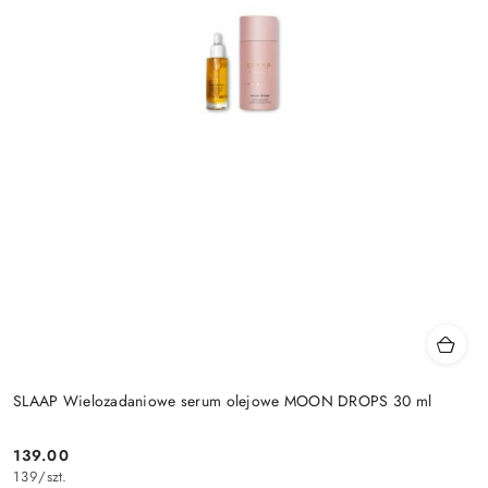
SLAAP Wielozadaniowe serum olejowe MOON DROPS 30 ml
139.00
Cena:
139
/
szt.