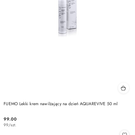
FUEMO Lekki krem nawilżający na dzień AQUAREVIVE 50 ml
99.00
Cena:
99
/
szt.