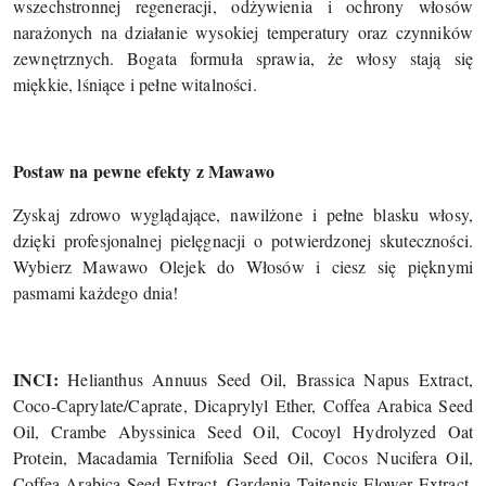
wszechstronnej regeneracji, odżywienia i ochrony włosów
narażonych na działanie wysokiej temperatury oraz czynników
zewnętrznych. Bogata formuła sprawia, że włosy stają się
miękkie, lśniące i pełne witalności.
Postaw na pewne efekty z Mawawo
Zyskaj zdrowo wyglądające, nawilżone i pełne blasku włosy,
dzięki profesjonalnej pielęgnacji o potwierdzonej skuteczności.
Wybierz Mawawo Olejek do Włosów i ciesz się pięknymi
pasmami każdego dnia!
INCI:
Helianthus Annuus Seed Oil, Brassica Napus Extract,
Coco-Caprylate/Caprate, Dicaprylyl Ether, Coffea Arabica Seed
Oil, Crambe Abyssinica Seed Oil, Cocoyl Hydrolyzed Oat
Protein, Macadamia Ternifolia Seed Oil, Cocos Nucifera Oil,
Coffea Arabica Seed Extract, Gardenia Taitensis Flower Extract,