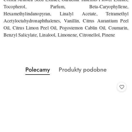
Tocopherol, Parfum, Beta-Caryophyllene,
Hexamethylindanopyran, Linalyl Acetate, Tetramethyl
Acetyloctahydronaphthalenes, Vanillin, Citrus Aurantium Peel
Oil, Citrus Limon Peel Oil, Pogostemon Cablin Oil, Coumarin,
Benzyl Salicylate, Linalool, Limonene, Citronellol, Pinene
Produkty
Produkty
Polecamy
Produkty podobne
Pomiń karuzelę produktów
o
o
statusie:
statusie: