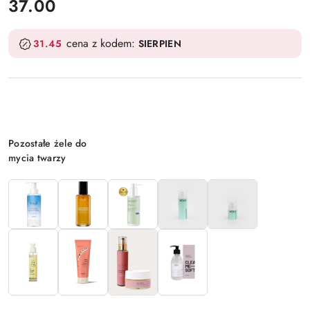
cena:
37.00
cena z kodem:
31.45
SIERPIEN
Wariant
Pozostałe żele do
mycia twarzy