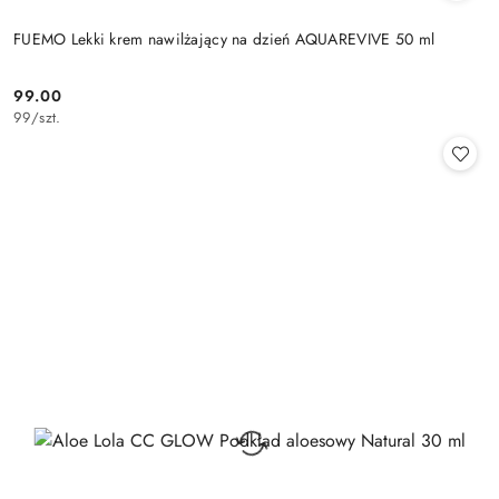
FUEMO Lekki krem nawilżający na dzień AQUAREVIVE 50 ml
99.00
Cena:
99
/
szt.