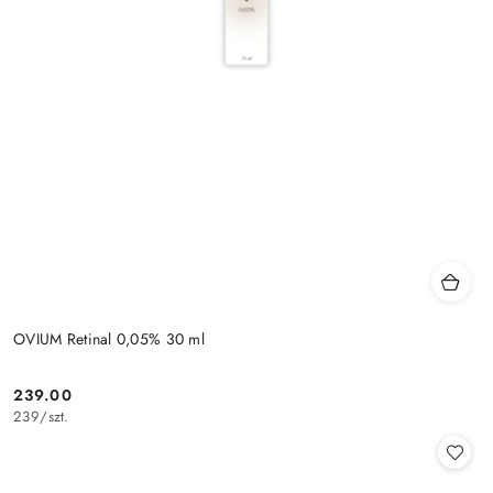
OVIUM Retinal 0,05% 30 ml
239.00
Cena:
239
/
szt.