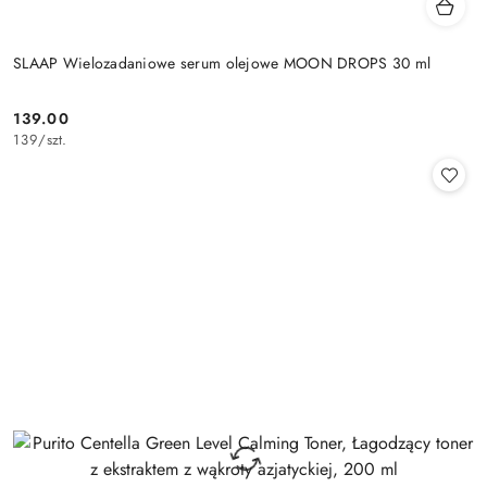
SLAAP Wielozadaniowe serum olejowe MOON DROPS 30 ml
139.00
Cena:
139
/
szt.