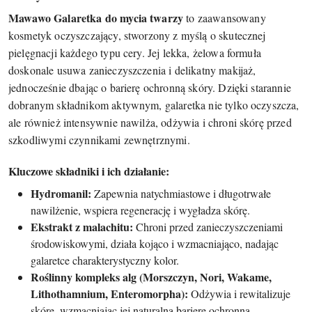
Mawawo Galaretka do mycia twarzy
to zaawansowany
kosmetyk oczyszczający, stworzony z myślą o skutecznej
pielęgnacji każdego typu cery. Jej lekka, żelowa formuła
doskonale usuwa zanieczyszczenia i delikatny makijaż,
jednocześnie dbając o barierę ochronną skóry. Dzięki starannie
dobranym składnikom aktywnym, galaretka nie tylko oczyszcza,
ale również intensywnie nawilża, odżywia i chroni skórę przed
szkodliwymi czynnikami zewnętrznymi.
Kluczowe składniki i ich działanie:
Hydromanil:
Zapewnia natychmiastowe i długotrwałe
nawilżenie, wspiera regenerację i wygładza skórę.
Ekstrakt z malachitu:
Chroni przed zanieczyszczeniami
środowiskowymi, działa kojąco i wzmacniająco, nadając
galaretce charakterystyczny kolor.
Roślinny kompleks alg (Morszczyn, Nori, Wakame,
Lithothamnium, Enteromorpha):
Odżywia i rewitalizuje
skórę, wzmacniając jej naturalną barierę ochronną.