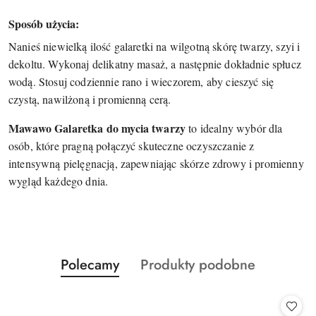
Sposób użycia:
Nanieś niewielką ilość galaretki na wilgotną skórę twarzy, szyi i
dekoltu. Wykonaj delikatny masaż, a następnie dokładnie spłucz
wodą. Stosuj codziennie rano i wieczorem, aby cieszyć się
czystą, nawilżoną i promienną cerą.
Mawawo Galaretka do mycia twarzy
to idealny wybór dla
osób, które pragną połączyć skuteczne oczyszczanie z
intensywną pielęgnacją, zapewniając skórze zdrowy i promienny
wygląd każdego dnia.
Produkty
Produkty
Polecamy
Produkty podobne
Pomiń karuzelę produktów
o
o
statusie:
statusie: