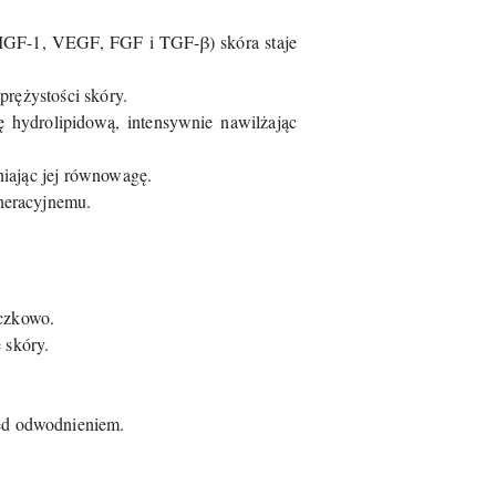
IGF-1, VEGF, FGF i TGF-β) skóra staje
prężystości skóry.
hydrolipidową, intensywnie nawilżając
niając jej równowagę.
neracyjnemu.
czkowo.
 skóry.
zed odwodnieniem.