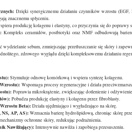
cznych:
Dzięki synergicznemu działaniu czynników wzrostu (EGF, 
egają znacznemu spłyceniu.
iera produkcję kolagenu i elastyny, co przyczynia się do poprawy s
:
Kompleks ceramidów, postbiotyki oraz NMF odbudowują barierę 
wydzielanie sebum, zmniejszając przetłuszczanie się skóry i zapew
ednolitego, zdrowego wyglądu dzięki kompleksowemu działaniu rege
tu):
Stymuluje odnowę komórkową i wspiera syntezę kolagenu.
Wzrostu):
Wspomaga procesy regeneracyjne i działa przeciwzmarsz
stu):
Poprawia mikrokrążenie, zwiększając dotlenienie i odżywienie
tów):
Pobudza produkcję elastyny i kolagenu przez fibroblasty.
Wzrostu Beta):
Działa ujędrniająco i wygładzająco na skórę.
 NS, AP, AS):
Wzmacnia barierę hydrolipidową, chroniąc skórę pr
mechanizmy ochronne skóry, redukując podrażnienia.
k Nawilżający):
Intensywnie nawilża i zapobiega przesuszeniu.