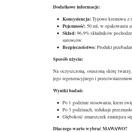
Dodatkowe informacje:
Konsystencja:
Typowo kremowa z ma
Pojemność:
50 ml, w opakowaniu air
Skład:
96,9% składników pochodzeni
surowców.
Bezpieczeństwo:
Produkt przebadan
Sposób użycia:
Na oczyszczoną, osuszoną skórę twarzy, s
jego regeneracyjnego i przeciwstarzeniow
Wyniki badań:
Po 1 godzinie stosowania, krem zwi
Po 3 godzinach, redukuje przeznas
Głębokość zmarszczek zmniejsza się
Dlaczego warto wybrać MAWAWO?