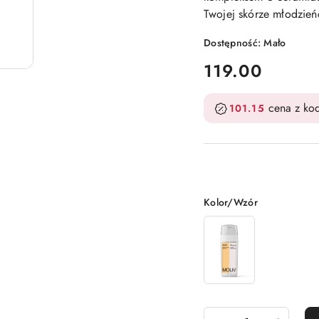
Twojej skórze młodzień
Dostępność:
Mało
cena:
119.00
cena z k
101.15
Wariant
Kolor/Wzór
Ilość