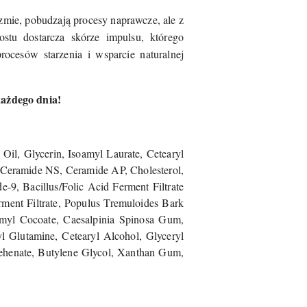
zmie, pobudzają procesy naprawcze, ale z
u dostarcza skórze impulsu, którego
ocesów starzenia i wsparcie naturalnej
ażdego dnia!
il, Glycerin, Isoamyl Laurate, Cetearyl
, Ceramide NS, Ceramide AP, Cholesterol,
-9, Bacillus/Folic Acid Ferment Filtrate
ment Filtrate, Populus Tremuloides Bark
oamyl Cocoate, Caesalpinia Spinosa Gum,
yl Glutamine, Cetearyl Alcohol, Glyceryl
6 Behenate, Butylene Glycol, Xanthan Gum,