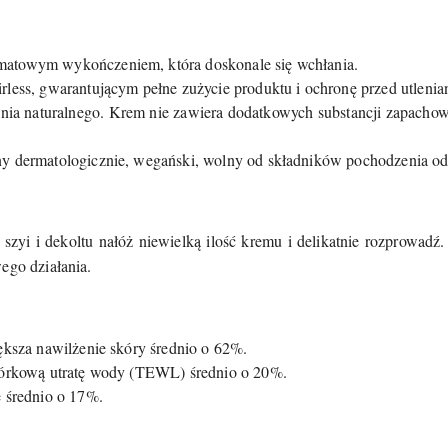
towym wykończeniem, która doskonale się wchłania.
less, gwarantującym pełne zużycie produktu i ochronę przed utlenia
a naturalnego. Krem nie zawiera dodatkowych substancji zapachow
y dermatologicznie, wegański, wolny od składników pochodzenia o
zyi i dekoltu nałóż niewielką ilość kremu i delikatnie rozprowadź. 
ego działania.
ększa nawilżenie skóry średnio o 62%.
kórkową utratę wody (TEWL) średnio o 20%.
 średnio o 17%.