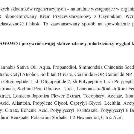
jszych składników regeneracyjnych – naturalnie występujące w organi
koncentrowany Krem Przeciwstarzeniowy z Czynnikami Wzrost
elastyczność i blask. To zaawansowany sposób na spowolnienie pr
MAWAWO i przywróć swojej skórze zdrowy, młodzieńczy wygląd k
nnabis Sativa Oil, Aqua, Propanediol, Simmondsia Chinensis Seed O
iltrate, Cetyl Alcohol, Sorbitan Olivate, Ceramide EOP, Ceramide NP
Oligopeptide-1, sh-Oligopeptide-2, sh-Polypeptide-1, sh-Polypeptide
luronate, Sodium Pca, Glucose , Urea, Leuconostoc/Radish Root Fer
xtract, Lonicera Japonica Flower Extract, Tocopheryl Acetate, Is
Acid, Allantoin, Propylene Glycol, Caprylyl Glycol, Lecithin, Acet
hyl Citrate, Behenic Acid, Polyglyceryl-10 Stearate, Polyglyceryl-
ium Benzoate, Potassium Sorbate, 1,2-Hexanediol, Citric Acid