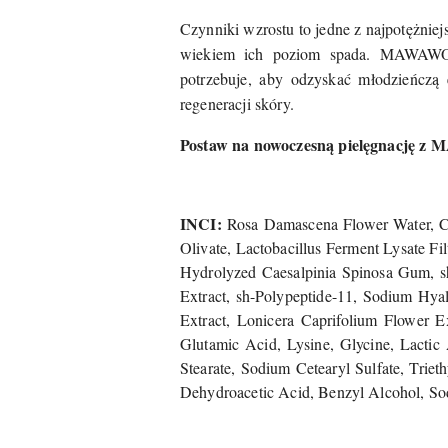
Czynniki wzrostu to jedne z najpotężnie
wiekiem ich poziom spada. MAWAWO S
potrzebuje, aby odzyskać młodzieńczą 
regeneracji skóry.
Postaw na nowoczesną pielęgnację z 
INCI:
Rosa Damascena Flower Water, Ca
Olivate, Lactobacillus Ferment Lysate F
Hydrolyzed Caesalpinia Spinosa Gum, sh-
Extract, sh-Polypeptide-11, Sodium Hya
Extract, Lonicera Caprifolium Flower E
Glutamic Acid, Lysine, Glycine, Lactic 
Stearate, Sodium Cetearyl Sulfate, Triet
Dehydroacetic Acid, Benzyl Alcohol, Sod