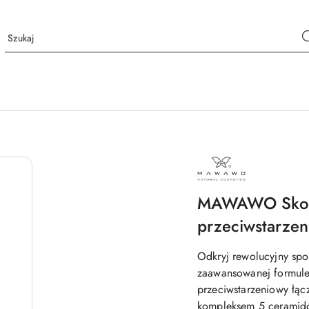
NAZWA
PRODUCENTA:
MAWAWO
MAWAWO Skon
przeciwstarzen
Odkryj rewolucyjny spo
zaawansowanej formul
przeciwstarzeniowy łąc
kompleksem 5 ceramidó