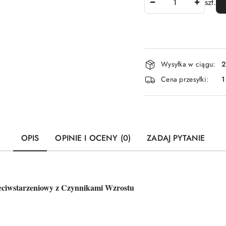
szt.
Dostępność
Wysyłka w ciągu:
2
i
Cena przesyłki:
1
dostawa
OPIS
OPINIE I OCENY (0)
ZADAJ PYTANIE
wstarzeniowy z Czynnikami Wzrostu