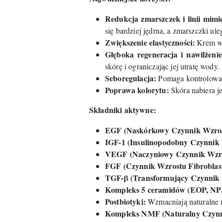
Redukcja zmarszczek i linii mimi
się bardziej jędrna, a zmarszczki ul
Zwiększenie elastyczności:
Krem wsp
Głęboka regeneracja i nawilżenie
skórę i ograniczając jej utratę wody.
Seboregulacja:
Pomaga kontrolować 
Poprawa kolorytu:
Skóra nabiera j
Składniki aktywne:
EGF (Naskórkowy Czynnik Wzros
IGF-1 (Insulinopodobny Czynnik 
VEGF (Naczyniowy Czynnik Wzro
FGF (Czynnik Wzrostu Fibroblas
TGF-β (Transformujący Czynnik 
Kompleks 5 ceramidów (EOP, NP,
Postbiotyki:
Wzmacniają naturalne 
Kompleks NMF (Naturalny Czynni