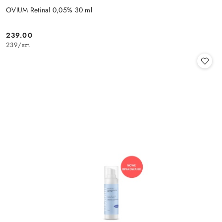
OVIUM Retinal 0,05% 30 ml
239.00
Cena:
239
/
szt.