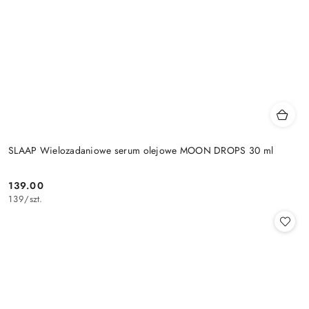
SLAAP Wielozadaniowe serum olejowe MOON DROPS 30 ml
139.00
Cena:
139
/
szt.