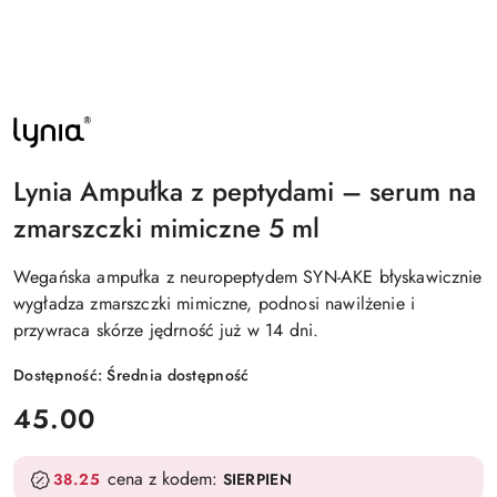
NAZWA
PRODUCENTA:
LYNIA
Lynia Ampułka z peptydami – serum na
zmarszczki mimiczne 5 ml
Wegańska ampułka z neuropeptydem SYN-AKE błyskawicznie
wygładza zmarszczki mimiczne, podnosi nawilżenie i
przywraca skórze jędrność już w 14 dni.
Dostępność:
Średnia dostępność
cena:
45.00
cena z kodem:
38.25
SIERPIEN