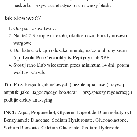
naskórku, przywraca elastyczność i świeży blask.
Jak stosować?
Oczyść i osusz twarz.
Nanieś 2-3 krople na czoło, okolice oczu, bruzdy nosowo-
wargowe.
Delikatnie wklep i odczekaj minutę; nałóż ulubiony krem
Lynia Pro Ceramidy & Peptydy
(np.
) lub SPF.
Stosuj rano i/lub wieczorem przez minimum 14 dni, potem
według potrzeb.
Tip
: Po zabiegach gabinetowych (mezoterapia, laser) używaj
ampułki jako „łagodzącego boostera” – przyspieszy regenerację i
podbije efekty anti-aging.
INCI:
Aqua, Propanediol, Glycerin, Dipeptide Diaminobutyroyl
Benzylamide Diacetate, Sodium Hyaluronate, Gluconolactone,
Sodium Benzoate, Calcium Gluconate, Sodium Hydroxide.