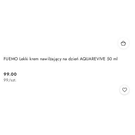
FUEMO Lekki krem nawilżający na dzień AQUAREVIVE 50 ml
99.00
Cena:
99
/
szt.