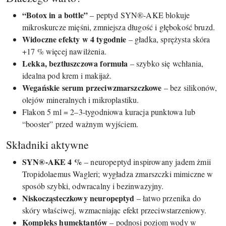
“Botox in a bottle”
– peptyd SYN®-AKE blokuje
mikroskurcze mięśni, zmniejsza długość i głębokość bruzd.
Widoczne efekty w 4 tygodnie
– gładka, sprężysta skóra
+17 % więcej nawilżenia.
Lekka, beztłuszczowa formuła
– szybko się wchłania,
idealna pod krem i makijaż.
Wegańskie serum przeciwzmarszczkowe
– bez silikonów,
olejów mineralnych i mikroplastiku.
Flakon 5 ml = 2–3-tygodniowa kuracja punktowa lub
“booster” przed ważnym wyjściem.
Składniki aktywne
SYN®-AKE 4 %
– neuropeptyd inspirowany jadem żmii
Tropidolaemus Wagleri; wygładza zmarszczki mimiczne w
sposób szybki, odwracalny i bezinwazyjny.
Niskocząsteczkowy neuropeptyd
– łatwo przenika do
skóry właściwej, wzmacniając efekt przeciwstarzeniowy.
Kompleks humektantów
– podnosi poziom wody w