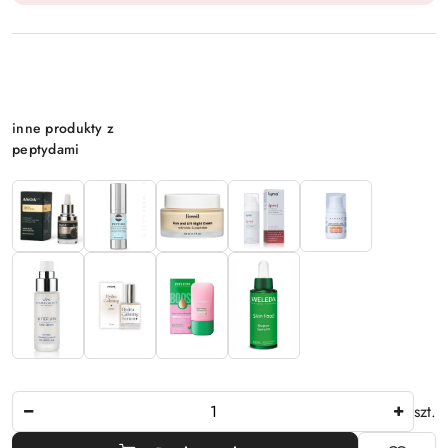
Wariant
inne produkty z
peptydami
Ilość
szt.