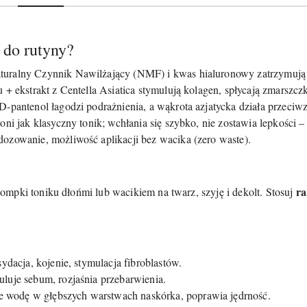
 do rutyny?
turalny Czynnik Nawilżający (NMF) i kwas hialuronowy zatrzymują
+ ekstrakt z Centella Asiatica stymulują kolagen, spłycają zmarszczk
D-pantenol łagodzi podrażnienia, a wąkrota azjatycka działa przeciw
oni jak klasyczny tonik; wchłania się szybko, nie zostawia lepkości 
dozowanie, możliwość aplikacji bez wacika (zero waste).
ra
mpki toniku dłońmi lub wacikiem na twarz, szyję i dekolt. Stosuj
ydacja, kojenie, stymulacja fibroblastów.
uluje sebum, rozjaśnia przebarwienia.
 wodę w głębszych warstwach naskórka, poprawia jędrność.