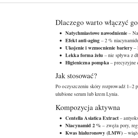
Dlaczego warto włączyć go
Natychmiastowe nawodnienie
– Na
Efekt anti-aging
– 2 % niacynamidu 
Ukojenie i wzmocnienie bariery
– 
Lekka forma żelu
– nie spływa z dł
Higieniczna pompka
– precyzyjne 
Jak stosować?
Po oczyszczeniu skóry rozprowadź 1–2 po
ulubione serum lub krem Lynia.
Kompozycja aktywna
Centella Asiatica Extract
– antyoks
Niacynamid 2 %
– zwęża pory, reg
Kwas hialuronowy (LMW)
– wiąże