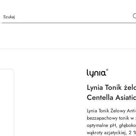
NAZWA
PRODUCENTA:
LYNIA
Lynia Tonik żel
Centella Asiati
Lynia Tonik Żelowy Anti
bezzapachowy tonik w ż
optymalne pH, głęboko
wąkroty azjatyckiej, 