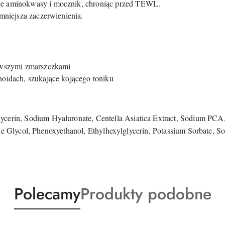
ce aminokwasy i mocznik, chroniąc przed TEWL.
zmniejsza zaczerwienienia.
rwszymi zmarszczkami
oidach, szukające kojącego toniku
ycerin, Sodium Hyaluronate, Centella Asiatica Extract, Sodium PCA,
ene Glycol, Phenoxyethanol, Ethylhexylglycerin, Potassium Sorbate, 
Produkty
Produkty
Polecamy
Produkty podobne
o
o