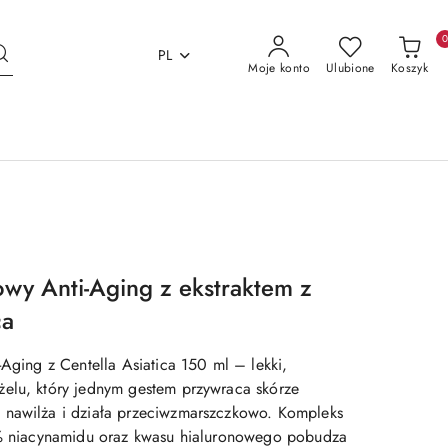
PL
Moje konto
Ulubione
Koszyk
owy Anti-Aging z ekstraktem z
ca
-Aging z Centella Asiatica 150 ml – lekki,
elu, który jednym gestem przywraca skórze
 nawilża i działa przeciwzmarszczkowo. Kompleks
2 % niacynamidu oraz kwasu hialuronowego pobudza