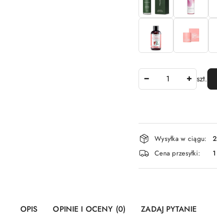
Ilość
szt.
Dostępność
Wysyłka w ciągu:
2
i
Cena przesyłki:
1
dostawa
OPIS
OPINIE I OCENY (0)
ZADAJ PYTANIE