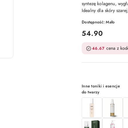
syntezę kolagenu, wygła
Idealny dla skóry szare
Dostępność:
Mało
cena:
54.90
cena z ko
46.67
Wariant
Inne toniki i esencje
do twarzy