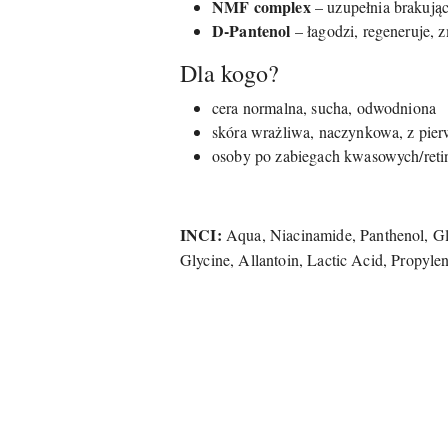
NMF complex
– uzupełnia brakują
D-Pantenol
– łagodzi, regeneruje, 
Dla kogo?
cera normalna, sucha, odwodniona
skóra wrażliwa, naczynkowa, z pie
osoby po zabiegach kwasowych/retin
INCI:
Aqua, Niacinamide, Panthenol, Gl
Glycine, Allantoin, Lactic Acid, Propyl
Pomiń karuzelę produktów