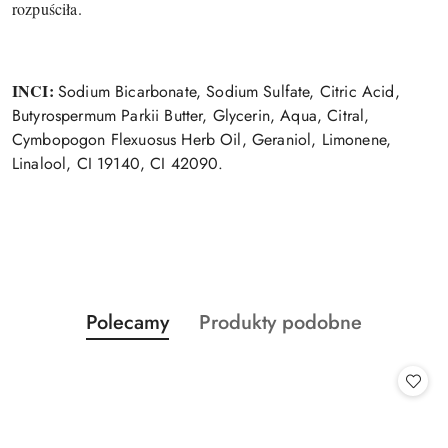
rozpuściła.
INCI:
Sodium Bicarbonate, Sodium Sulfate, Citric Acid,
Butyrospermum Parkii Butter, Glycerin, Aqua, Citral,
Cymbopogon Flexuosus Herb Oil, Geraniol, Limonene,
Linalool, CI 19140, CI 42090.
Produkty
Produkty
Polecamy
Produkty podobne
Pomiń karuzelę produktów
o
o
statusie:
statusie: