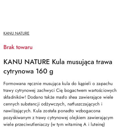
NAZWA
KANU NATURE
PRODUCENTA:
Brak towaru
KANU NATURE Kula musująca trawa
cytrynowa 160 g
Formowana ręcznie musująca kula do kąpieli o zapachu
trawy cytrynowej zachwyci Cię bogactwem wartościowych
składników! Dodano także masło shea zawierające wiele
cennych substancji odżywczych, natłuszczających i
nawilżających. Kula została ponadto wzbogacona
pozyskiwanym z trawy cytrynowej olejkiem zawierającym
wiele przeciwutleniaczy (w tym witaminę A i luteinę)