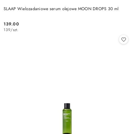
SLAAP Wielozadaniowe serum olejowe MOON DROPS 30 ml
139.00
Cena:
139
/
szt.