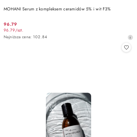
MOHANI Serum z kompleksem ceramidów 5% i wit F3%
96.79
Cena
96.79
/
szt.
promocyjna:
Najniższa
Najniższa cena:
102.84
cena
z
30
dni
przed
obniżką