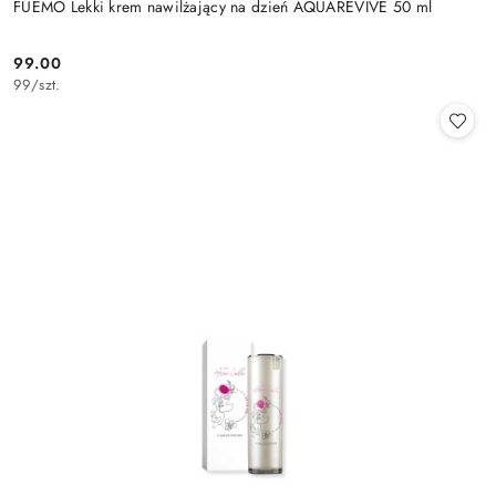
FUEMO Lekki krem nawilżający na dzień AQUAREVIVE 50 ml
99.00
Cena:
99
/
szt.