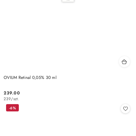
OVIUM Retinal 0,05% 30 ml
239.00
Cena:
239
/
szt.
-6%