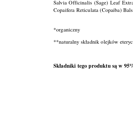
Salvia Officinalis (Sage) Leaf Extr
Copaifera Reticulata (Copaiba) Bal
*organiczny
**naturalny składnik olejków etery
Składniki tego produktu są w 95
Pomiń karuzelę produktów