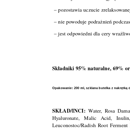
– pozostawia uczucie zrelaksowane
– nie powoduje podrażnień podczas
– jest odpowiedni dla cery wrażliw
Składniki 95% naturalne, 69% or
Opakowanie: 200 ml, szklana butelka z nakrętką d
SKŁAD/INCI:
Water, Rosa Damasc
Hyaluronate, Malic Acid, Inuli
Leuconostoc/Radish Root Ferment F