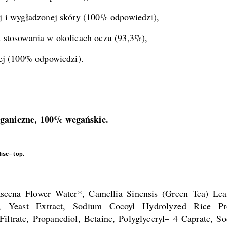
j i wygładzonej skóry (100% odpowiedzi),
 stosowania w okolicach oczu (93,3%),
ej (100% odpowiedzi).
ganiczne, 100% wegańskie.
isc– top.
ena Flower Water*, Camellia Sinensis (Green Tea) Leaf
n, Yeast Extract, Sodium Cocoyl Hydrolyzed Rice Prot
iltrate, Propanediol, Betaine, Polyglyceryl– 4 Caprate, S