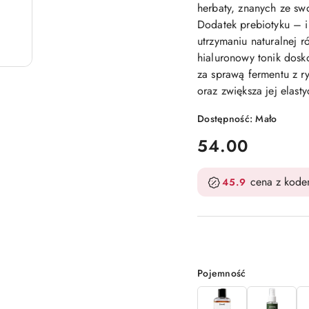
herbaty, znanych ze sw
Dodatek prebiotyku – i
utrzymaniu naturalnej 
hialuronowy tonik dosk
za sprawą fermentu z ry
oraz zwiększa jej elast
Dostępność:
Mało
cena:
54.00
cena z kod
45.9
Wariant
Pojemność