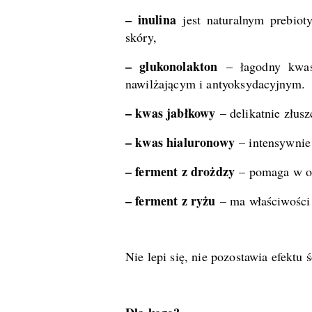
– inulina
jest naturalnym prebiot
skóry,
– glukonolakton
– łagodny kwas 
nawilżającym i antyoksydacyjnym.
– kwas jabłkowy
– delikatnie złusz
– kwas hialuronowy
– intensywnie 
– ferment z drożdzy
– pomaga w odb
– ferment z ryżu
– ma właściwości
Nie lepi się, nie pozostawia efektu