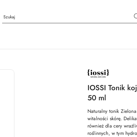
NAZWA
PRODUCENTA:
IOSSI
IOSSI Tonik ko
50 ml
Naturalny tonik Zielo
witalności skórę. Delik
również dla cery wrażl
roślinnych, w tym hydro