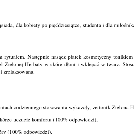
iada, dla kobiety po pięćdziesiątce, studenta i dla miłośni
rytuałem. Następnie nasącz płatek kosmetyczny tonikiem i 
l Zielonej Herbaty w skórę dłoni i wklepać w twarz. Stos
 i zrelaksowana.
niach codziennego stosowania wykazały, że tonik Zielona H
skórze uczucie komfortu (100% odpowiedzi),
kóry (100% odpowiedzi),