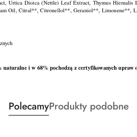
act, Urtica Dioica (Nettle) Leaf Extract, Thymus Hiemalis L
sam Oil, Citral**, Citronellol**, Geraniol**, Limonene**, L
cznych
% naturalne i w 68% pochodzą z certyfikowanych upraw 
Produkty
Produkty
Polecamy
Produkty podobne
o
o
statusie:
statusie: