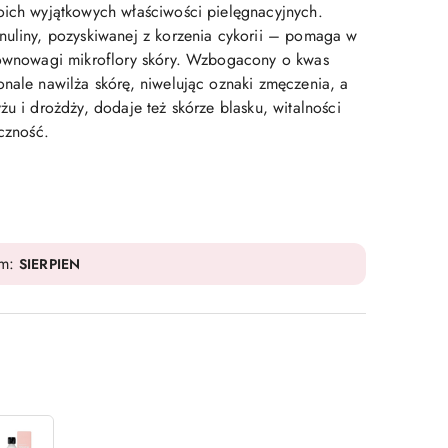
oich wyjątkowych właściwości pielęgnacyjnych.
nuliny, pozyskiwanej z korzenia cykorii – pomaga w
równowagi mikroflory skóry. Wzbogacony o kwas
onale nawilża skórę, niwelując oznaki zmęczenia, a
żu i drożdży, dodaje też skórze blasku, witalności
yczność.
em:
SIERPIEN