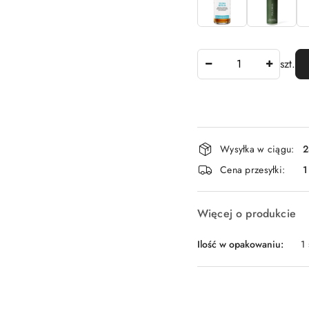
Ilość
szt.
Dostępność
Wysyłka w ciągu:
2
i
Cena przesyłki:
1
dostawa
Więcej o produkcie
Ilość w opakowaniu:
1 