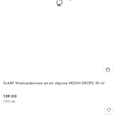
SLAAP Wielozadaniowe serum olejowe MOON DROPS 30 ml
139.00
Cena:
139
/
szt.