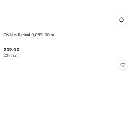
OVIUM Retinal 0,05% 30 ml
239.00
Cena:
239
/
szt.