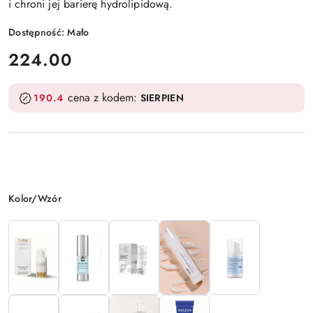
i chroni jej barierę hydrolipidową.
Dostępność:
Mało
cena:
224.00
cena z kodem:
190.4
SIERPIEN
Wariant
Kolor/Wzór