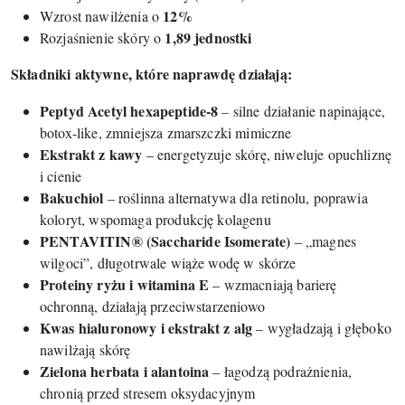
12%
Wzrost nawilżenia o
1,89 jednostki
Rozjaśnienie skóry o
Składniki aktywne, które naprawdę działają:
Peptyd Acetyl hexapeptide-8
– silne działanie napinające,
botox-like, zmniejsza zmarszczki mimiczne
Ekstrakt z kawy
– energetyzuje skórę, niweluje opuchliznę
i cienie
Bakuchiol
– roślinna alternatywa dla retinolu, poprawia
koloryt, wspomaga produkcję kolagenu
PENTAVITIN® (Saccharide Isomerate)
– „magnes
wilgoci”, długotrwale wiąże wodę w skórze
Proteiny ryżu i witamina E
– wzmacniają barierę
ochronną, działają przeciwstarzeniowo
Kwas hialuronowy i ekstrakt z alg
– wygładzają i głęboko
nawilżają skórę
Zielona herbata i alantoina
– łagodzą podrażnienia,
chronią przed stresem oksydacyjnym