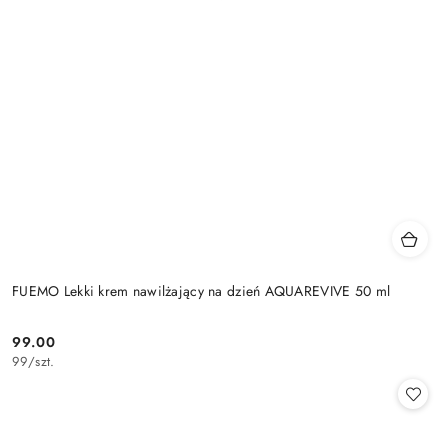
FUEMO Lekki krem nawilżający na dzień AQUAREVIVE 50 ml
99.00
Cena:
99
/
szt.