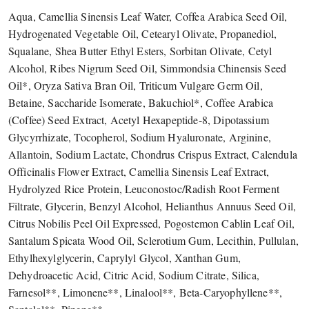
Aqua, Camellia Sinensis Leaf Water, Coffea Arabica Seed Oil,
Hydrogenated Vegetable Oil, Cetearyl Olivate, Propanediol,
Squalane, Shea Butter Ethyl Esters, Sorbitan Olivate, Cetyl
Alcohol, Ribes Nigrum Seed Oil, Simmondsia Chinensis Seed
Oil*, Oryza Sativa Bran Oil, Triticum Vulgare Germ Oil,
Betaine, Saccharide Isomerate, Bakuchiol*, Coffee Arabica
(Coffee) Seed Extract, Acetyl Hexapeptide-8, Dipotassium
Glycyrrhizate, Tocopherol, Sodium Hyaluronate, Arginine,
Allantoin, Sodium Lactate, Chondrus Crispus Extract, Calendula
Officinalis Flower Extract, Camellia Sinensis Leaf Extract,
Hydrolyzed Rice Protein, Leuconostoc/Radish Root Ferment
Filtrate, Glycerin, Benzyl Alcohol, Helianthus Annuus Seed Oil,
Citrus Nobilis Peel Oil Expressed, Pogostemon Cablin Leaf Oil,
Santalum Spicata Wood Oil, Sclerotium Gum, Lecithin, Pullulan,
Ethylhexylglycerin, Caprylyl Glycol, Xanthan Gum,
Dehydroacetic Acid, Citric Acid, Sodium Citrate, Silica,
Farnesol**, Limonene**, Linalool**, Beta-Caryophyllene**,