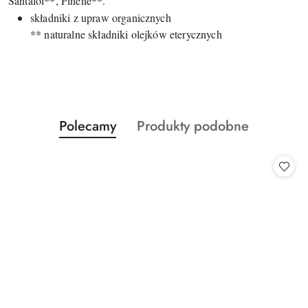
Santalol**, Pinene**.
składniki z upraw organicznych
** naturalne składniki olejków eterycznych
Produkty
Produkty
Polecamy
Produkty podobne
Pomiń karuzelę produktów
o
o
statusie:
statusie: