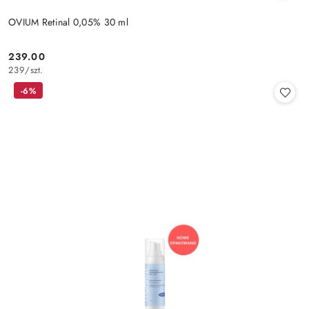
OVIUM Retinal 0,05% 30 ml
239.00
Cena:
239
/
szt.
-6%