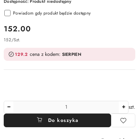
Dostępność:
Produkt niedostępny
Powiadom gdy produkt będzie dostępny
cena:
152.00
152
/
Szt.
cena z kodem:
129.2
SIERPIEN
Ilość
szt.
Do koszyka