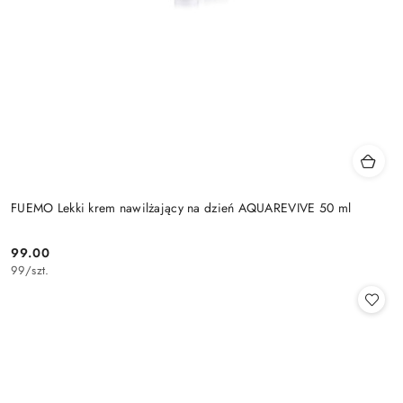
FUEMO Lekki krem nawilżający na dzień AQUAREVIVE 50 ml
99.00
Cena:
99
/
szt.