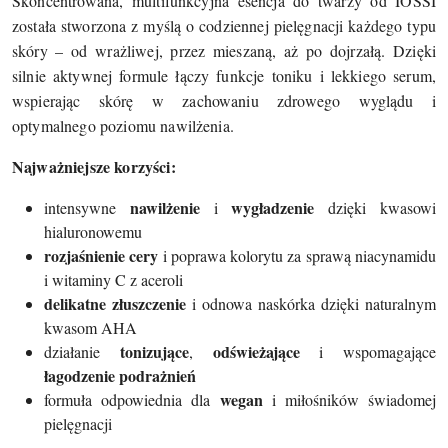
Skoncentrowana, multifunkcyjna esencja do twarzy od IOSSI
została stworzona z myślą o codziennej pielęgnacji każdego typu
skóry – od wrażliwej, przez mieszaną, aż po dojrzałą. Dzięki
silnie aktywnej formule łączy funkcje toniku i lekkiego serum,
wspierając skórę w zachowaniu zdrowego wyglądu i
optymalnego poziomu nawilżenia.
Najważniejsze korzyści:
nawilżenie
wygładzenie
intensywne
i
dzięki kwasowi
hialuronowemu
rozjaśnienie cery
i poprawa kolorytu za sprawą niacynamidu
i witaminy C z aceroli
delikatne złuszczenie
i odnowa naskórka dzięki naturalnym
kwasom AHA
tonizujące
odświeżające
działanie
,
i wspomagające
łagodzenie podrażnień
wegan
formuła odpowiednia dla
i miłośników świadomej
pielęgnacji