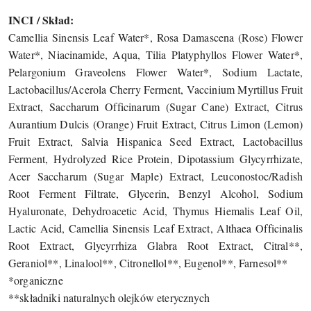
INCI / Skład:
Camellia Sinensis Leaf Water*, Rosa Damascena (Rose) Flower
Water*, Niacinamide, Aqua, Tilia Platyphyllos Flower Water*,
Pelargonium Graveolens Flower Water*, Sodium Lactate,
Lactobacillus/Acerola Cherry Ferment, Vaccinium Myrtillus Fruit
Extract, Saccharum Officinarum (Sugar Cane) Extract, Citrus
Aurantium Dulcis (Orange) Fruit Extract, Citrus Limon (Lemon)
Fruit Extract, Salvia Hispanica Seed Extract, Lactobacillus
Ferment, Hydrolyzed Rice Protein, Dipotassium Glycyrrhizate,
Acer Saccharum (Sugar Maple) Extract, Leuconostoc/Radish
Root Ferment Filtrate, Glycerin, Benzyl Alcohol, Sodium
Hyaluronate, Dehydroacetic Acid, Thymus Hiemalis Leaf Oil,
Lactic Acid, Camellia Sinensis Leaf Extract, Althaea Officinalis
Root Extract, Glycyrrhiza Glabra Root Extract, Citral**,
Geraniol**, Linalool**, Citronellol**, Eugenol**, Farnesol**
*organiczne
**składniki naturalnych olejków eterycznych