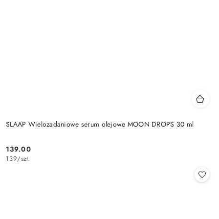
SLAAP Wielozadaniowe serum olejowe MOON DROPS 30 ml
139.00
Cena:
139
/
szt.