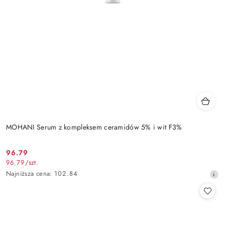
MOHANI Serum z kompleksem ceramidów 5% i wit F3%
96.79
Cena
96.79
/
szt.
promocyjna:
Najniższa
Najniższa cena:
102.84
cena
z
30
dni
przed