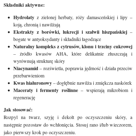
Składniki aktywne:
Hydrolaty
z zielonej herbaty, róży damasceńskiej i lipy –
koją, chronią i nawilżają
Ekstrakty z borówki, lukrecji i szałwii hiszpańskiej
–
bogate w antyoksydanty i składniki łagodzące
Naturalny kompleks z cytrusów, klonu i trzciny cukrowej
– źródło kwasów AHA, które delikatnie złuszczają i
wyrównują strukturę skóry
Niacynamid
– rozświetla, poprawia jędrność i działa przeciw
przebarwieniom
Kwas hialuronowy
– dogłębnie nawilża i zmiękcza naskórek
Maceraty i fermenty roślinne
– wspierają mikrobiom i
regenerację
Jak stosować:
Rozpyl na twarz, szyję i dekolt po oczyszczeniu skóry, a
następnie pozostaw do wchłonięcia. Stosuj rano i/lub wieczorem,
jako pierwszy krok po oczyszczeniu.