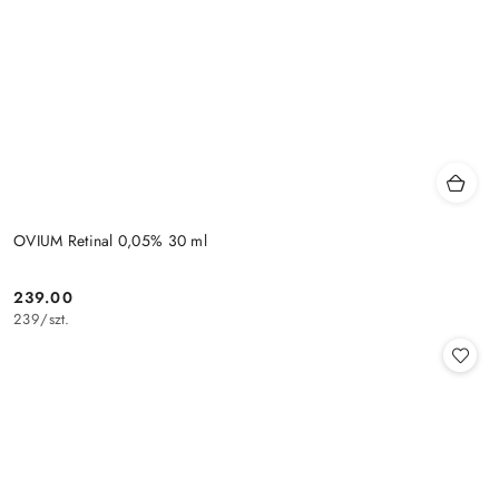
OVIUM Retinal 0,05% 30 ml
239.00
Cena:
239
/
szt.