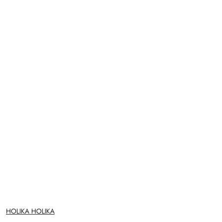
NAZWA
HOLIKA HOLIKA
PRODUCENTA: