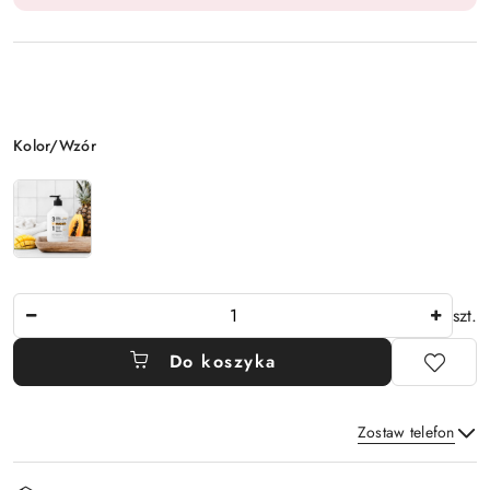
Wariant
Kolor/Wzór
Ilość
szt.
Do koszyka
Zostaw telefon
Dostępność