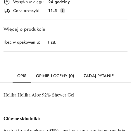
Wysyłka w ciągu:
24 godziny
i
Wyślij
Cena przesyłki:
11.5
dostawa
Więcej o produkcie
Ilość w opakowaniu:
1 szt.
OPIS
OPINIE I OCENY (0)
ZADAJ PYTANIE
Holika Holika Aloe 92% Shower Gel
Główne składniki:
Ekstrakt z soku aloesu (92%) - pochodzący z czystej wyspy Jeju