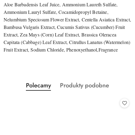
Aloe Barbadensis Leaf Juice, Ammonium Laureth Sulfate,
Ammonium Lauryl Sulfate, Cocamidopropyl Betaine,
Nelumbium Speciosum Flower Extract, Centella Asiatica Extract,
Bambusa Vulgaris Extract, Cucumis Sativus (Cucumber) Fruit
Extract, Zea Mays (Corn) Leaf Extract, Brassica Oleracea
Capitata (Cabbage) Leaf Extract, Citrullus Lanatus (Watermelon)
Fruit Extract, Sodium Chloride, Phenoxyethanol,Fragrance
Produkty
Produkty
Polecamy
Produkty podobne
Pomiń karuzelę produktów
o
o
statusie:
statusie: