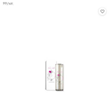
Cena:
99
/
szt.