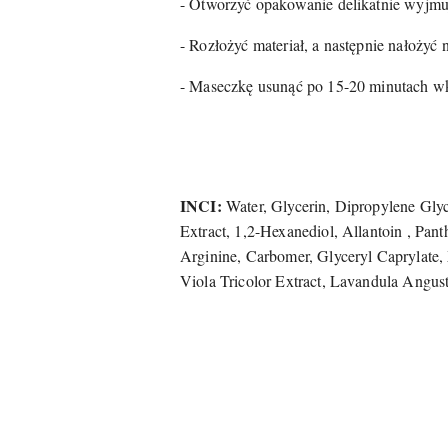
- Otworzyć opakowanie delikatnie wyjmu
- Rozłożyć materiał, a następnie nałożyć 
- Maseczkę usunąć po 15-20 minutach wk
INCI:
Water, Glycerin, Dipropylene Glyco
Extract, 1,2-Hexanediol, Allantoin , Pant
Arginine, Carbomer, Glyceryl Caprylate
Viola Tricolor Extract, Lavandula Angus
Pomiń karuzelę produktów