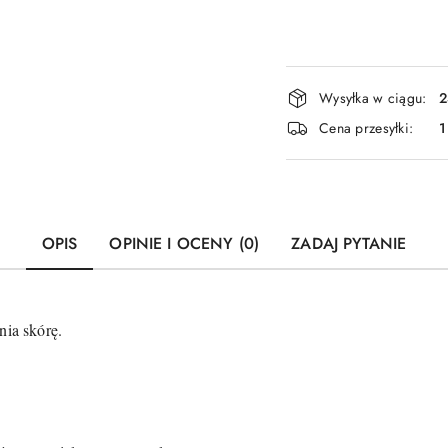
Dostępność
Wysyłka w ciągu:
2
i
Cena przesyłki:
1
dostawa
OPIS
OPINIE I OCENY (0)
ZADAJ PYTANIE
nia skórę.