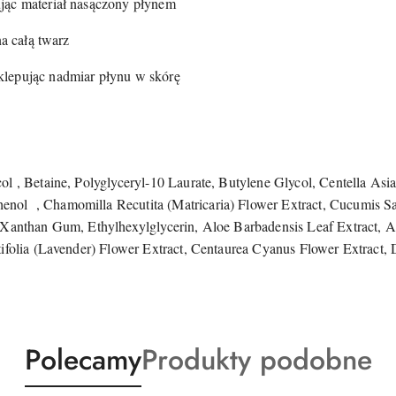
jąc materiał nasączony płynem
na całą twarz
lepując nadmiar płynu w skórę
l , Betaine, Polyglyceryl-10 Laurate, Butylene Glycol, Centella Asia
henol
, Chamomilla Recutita (Matricaria) Flower Extract, Cucumis Sa
, Xanthan Gum, Ethylhexylglycerin, Aloe Barbadensis Leaf Extract,
tifolia (Lavender) Flower Extract, Centaurea Cyanus Flower Extrac
Produkty
Produkty
Polecamy
Produkty podobne
o
o