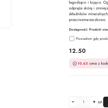
łagodząco i kojąco. Og
odpręża skórę i zmniejs
składników mineralnych
przeciwzmarszczkowo.
Dostępność:
Produkt ni
Powiadom gdy produk
cena:
12.50
cena z ko
10.63
Ilość
szt.