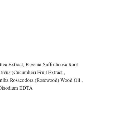
tica Extract, Paeonia Suffruticosa Root
tivus (Cucumber) Fruit Extract ,
 Aniba Rosaeodora (Rosewood) Wood Oil ,
t, Disodium EDTA