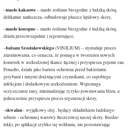
masło kakaowe
–
– masło roślinne biozgodne z ludzką skórą,
delikatnie natłuszcza, odbudowuje płaszcz lipidowy skóry,
masło kon​opne
–
– masło roślinne biozgodne z ludzką skórą,
działa przeciwzapalnie i regenerująco,
balsam Szostakowskiego
–
(VINILIUM) – stymuluje proces
ziarninowania, co oznacza, że pomaga w tworzeniu nowych
komórek w uszkodzonej tkance łącznej i przyspiesza gojenie ran.
Ponadto, działa jako bariera ochronna przed bakteriami,
grzybami i innymi drażniącymi czynnikami, co zapobiega
infekcjom i dodatkowym uszkodzeniom. Wspomaga
oczyszczanie rany, minimalizując ryzyko powstawania blizn, a
jednocześnie przyspiesza proces regeneracji skóry,
skwalan
–
– wyjątkowy olej , będący składnikiem ludzkiego
sebum – ochronnej warstwy tłuszczowej naszej skóry. Bardzo
lekki, po aplikacji szybko się wchłania, nie pozostawiając