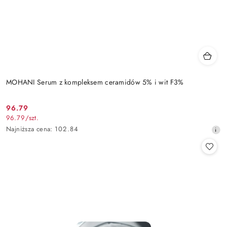
MOHANI Serum z kompleksem ceramidów 5% i wit F3%
96.79
Cena
96.79
/
szt.
promocyjna:
Najniższa
Najniższa cena:
102.84
cena
z
30
dni
przed
obniżką