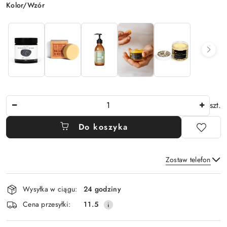
Wariant
Kolor/Wzór
Ilość
szt.
Do koszyka
Zostaw telefon
Dostępność
Wysyłka w ciągu:
24 godziny
i
Wyślij
Cena przesyłki:
11.5
dostawa