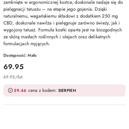
zamknięta w ergonomicznej kostce, doskonale nadaje się do
pielęgnacji tatuażu – na etapie jego gojenia. Dzięki
naturalnemu, wegańskiemu składowi z dodatkiem 250 mg
CBD, doskonale nawilża i pielęgnuje zarówno świeży, jak i
wygojony tatuaż. Formuła kostki oparta jest na biozgodnych
ze skórą masłach roślinnych i olejach oraz delikatnych
formulacjach myjących.
Dostępność:
Mało
cena:
69.95
69.95
/
Szt.
cena z kodem:
59.46
SIERPIEN