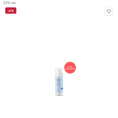
Cena:
239
/
szt.
-6%