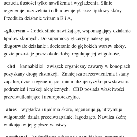
uczucia tłustości tylko nawilżenia i wygładzenia. Silnie
regeneruje, uszczelnia i odbudowuje płaszcz lipidowy skóry.
Przedłuża działanie witamin E i A,
gliceryna
–
– środek silnie nawilżający, wspomagający działanie
lipidów skórnych. Do supermocy gliceryny należy jej
długotrwałe działanie i docieranie do głębokich warstw skóry,
gdzie pozostaje przez około dobę, regulując jej wilgotność,
cbd
–
– kannabidiol– związek organiczny zawarty w konopiach
pozyskany drogą ekstrakcji.
Zmniejsza zaczerwienienia i stany
zapalne, działa regenerująco, minimalizuje ryzyko powstawiania
podrażnień i reakcji alergicznych.
CBD posiada właściwości
przeciwutleniające i neuroprotekcyjne,
aloes
–
– wygładza i ujędrnia skórę, regeneruje ją, utrzymuje
wilgotność, działa przeciwzapalnie, łagodząco. Nawilża skórę
wnikając w jej głębsze warstwy,
panthenol
–
– hydrofilowa substancja nawilżająca, utrzymuje