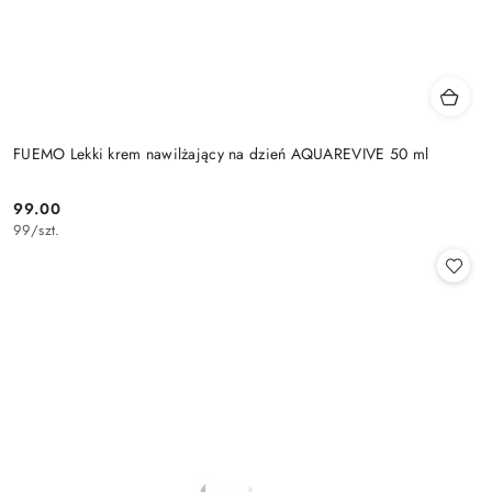
FUEMO Lekki krem nawilżający na dzień AQUAREVIVE 50 ml
99.00
Cena:
99
/
szt.