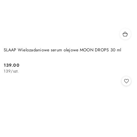
SLAAP Wielozadaniowe serum olejowe MOON DROPS 30 ml
139.00
Cena:
139
/
szt.