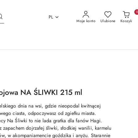
PL
Moje konto
Ulubione
Koszyk
ojowa NA ŚLIWKI 215 ml
skiego dnia na wsi, gdzie nieopodal kwitnącej
owego ciasta, odpoczywasz od zgiełku miasta.
cy Na Śliwki to nie lada gratka dla fanów Hagi.
 zapachem dojrzałej śliwki, słodkiej wanilii, karmelu
ów, w akompaniamencie goździka i anyżu. Starannie