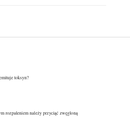
 emituje toksyn?
ym rozpaleniem należy przyciąć zwęgloną