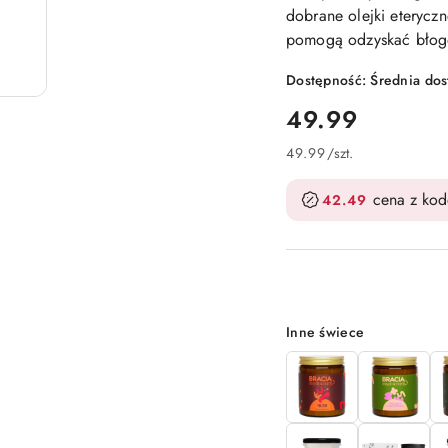
dobrane olejki eteryczn
pomogą odzyskać błogo
Dostępność:
Średnia do
cena:
49.99
49.99
/
szt.
cena z ko
42.49
Wariant
Inne świece