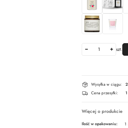
Ilość
szt.
Dostępność
Wysyłka w ciągu:
2
i
Cena przesyłki:
1
dostawa
Więcej o produkcie
Ilość w opakowaniu:
1 