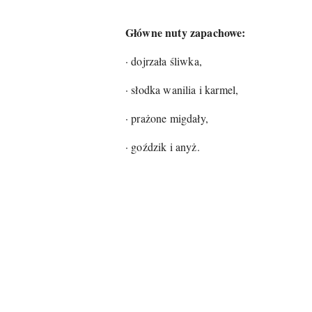
Główne nuty zapachowe:
· dojrzała śliwka,
· słodka wanilia i karmel,
· prażone migdały,
· goździk i anyż.
Pomiń karuzelę produktów