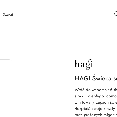
NAZWA
PRODUCENTA:
HAGI
HAGI Świeca s
Wróć do wspomnień siel
śliwki i ciepłego, dom
Limitowany zapach świe
Rozpieść swoje zmysły z
oraz prażonych migdał