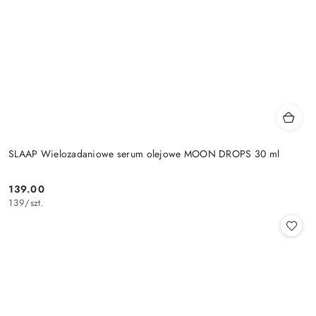
SLAAP Wielozadaniowe serum olejowe MOON DROPS 30 ml
139.00
Cena:
139
/
szt.