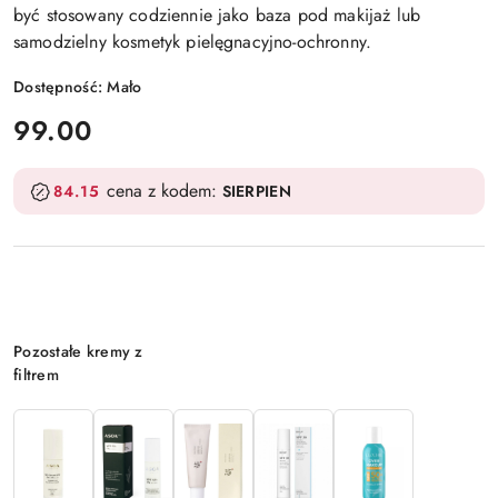
być stosowany codziennie jako baza pod makijaż lub
samodzielny kosmetyk pielęgnacyjno-ochronny.
Dostępność:
Mało
cena:
99.00
cena z kodem:
84.15
SIERPIEN
Wariant
Pozostałe kremy z
filtrem