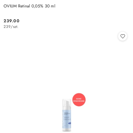
OVIUM Retinal 0,05% 30 ml
239.00
Cena:
239
/
szt.