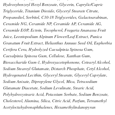
Hydroxybenzoyl Hexyl Benzoate, Glycerin, Caprylic/Capric
Triglyceride, Titanium Dioxide, Glyceryl Stearate Citrate,
Propanediol, Sorbitol, C10-18 Triglycerides, Galactoarabinan,
Ceramide NG, Ceramide NP, Ceramide AP, Ceramide AG,
Ceramide EOP, Ectoin, Tocopherol, Fragaria Ananassa Fruit
Juice, Leontopodium Alpinum Flower/Leaf Extract, Punica
Granatum Fruit Extract, Helianthus Annuus Seed Oil, Euphorbia
Cerifera Cera, Hydrolyzed Caesalpinia Spinosa Gum,
Caesalpinia Spinosa Gum, Cellulose, Xanthan Gum,
Biosaccharide Gum-1, Hydroxyacetophenone, Cetearyl Alcohol,
Sodium Stearoyl Glutamate, Distarch Phosphate, Cetyl Alcohol,
Hydrogenated Lecithin, Glyceryl Stearate, Glyceryl Caprylate,
Sodium Anisate, Dipropylene Glycol, Mica, Tetrasodium
Glutamate Diacetate, Sodium Levulinate, Stearic Acid,
Polyhydroxystearic Acid, Potassium Sorbate, Sodium Benzoate,
Cholesterol, Alumina, Silica, Citric Acid, Parfum, Tetramethyl
Acetyloctahydronaphthalenes, Hexamethylindanopyran