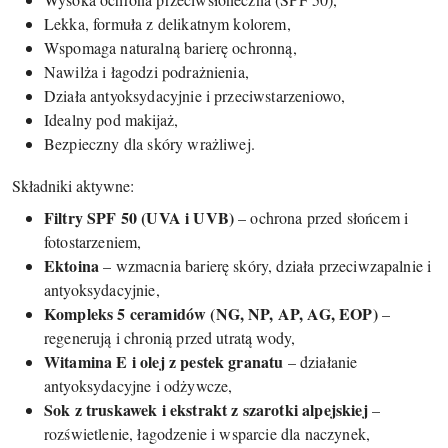
Lekka, formuła z delikatnym kolorem,
Wspomaga naturalną barierę ochronną,
Nawilża i łagodzi podrażnienia,
Działa antyoksydacyjnie i przeciwstarzeniowo,
Idealny pod makijaż,
Bezpieczny dla skóry wrażliwej.
Składniki aktywne:
Filtry SPF 50 (UVA i UVB)
– ochrona przed słońcem i
fotostarzeniem,
Ektoina
– wzmacnia barierę skóry, działa przeciwzapalnie i
antyoksydacyjnie,
Kompleks 5 ceramidów (NG, NP, AP, AG, EOP)
–
regenerują i chronią przed utratą wody,
Witamina E i olej z pestek granatu
– działanie
antyoksydacyjne i odżywcze,
Sok z truskawek i ekstrakt z szarotki alpejskiej
–
rozświetlenie, łagodzenie i wsparcie dla naczynek,