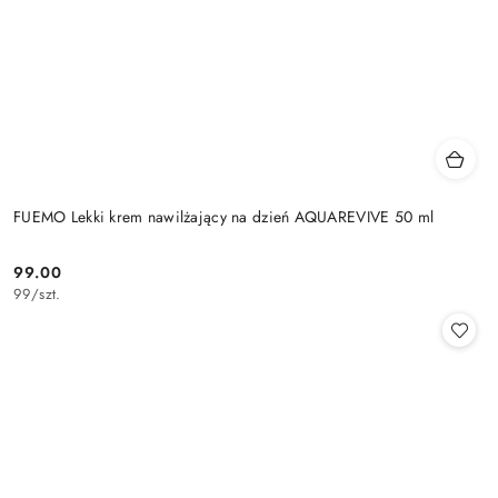
FUEMO Lekki krem nawilżający na dzień AQUAREVIVE 50 ml
99.00
Cena:
99
/
szt.