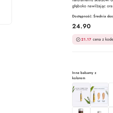
głęboko nawilżając ora
Dostępność:
Średnia do
cena:
24.90
cena z kod
21.17
Wariant
Inne balsamy z
kolorem