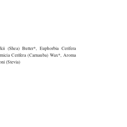
i (Shea) Butter*, Euphorbia Cerifera
rnicia Cerifera (Carnauba) Wax*, Aroma
ni (Stevia)