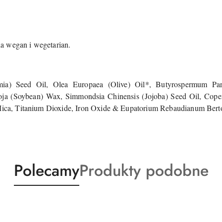
a wegan i wegetarian.
a) Seed Oil, Olea Europaea (Olive) Oil*, Butyrospermum Parki
a (Soybean) Wax, Simmondsia Chinensis (Jojoba) Seed Oil, Cope
 Mica, Titanium Dioxide, Iron Oxide & Eupatorium Rebaudianum Berto
Produkty
Produkty
Polecamy
Produkty podobne
o
o
statusie:
statusie: