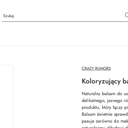
NAZWA
CRAZY RUMORS
PRODUCENTA:
Koloryzujący b
Naturalny balsam do us
delikatnego, jasnego r
produktu, który łączy 
Balsam świetnie sprawdz
pasuje zarówno do maki
naturalnemu składowi do