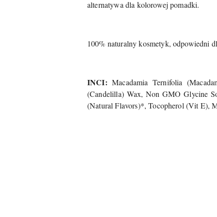
alternatywa dla kolorowej pomadki.
100% naturalny kosmetyk, odpowiedni dl
INCI:
Macadamia Ternifolia (Macadami
(Candelilla) Wax, Non GMO Glycine Soj
(Natural Flavors)*, Tocopherol (Vit E),
Pomiń karuzelę produktów