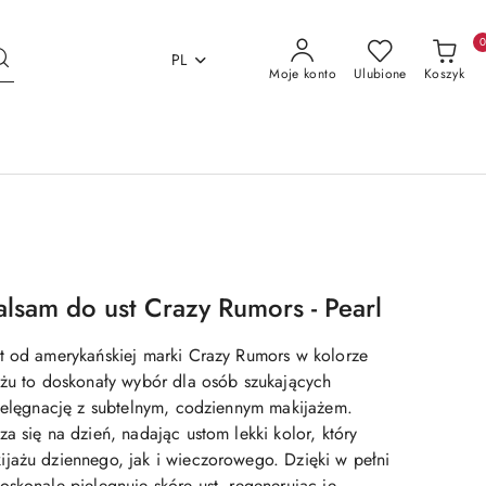
PL
Moje konto
Ulubione
Koszyk
alsam do ust Crazy Rumors - Pearl
t od amerykańskiej marki Crazy Rumors w kolorze
óżu to doskonały wybór dla osób szukających
pielęgnację z subtelnym, codziennym makijażem.
a się na dzień, nadając ustom lekki kolor, który
jażu dziennego, jak i wieczorowego. Dzięki w pełni
skonale pielęgnuje skórę ust, regenerując je,