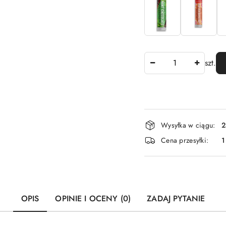
Ilość
szt.
Dostępność
Wysyłka w ciągu:
2
i
Cena przesyłki:
1
dostawa
OPIS
OPINIE I OCENY (0)
ZADAJ PYTANIE