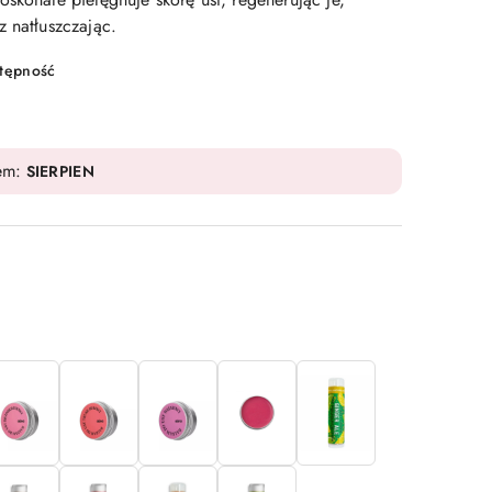
z natłuszczając.
stępność
em:
SIERPIEN