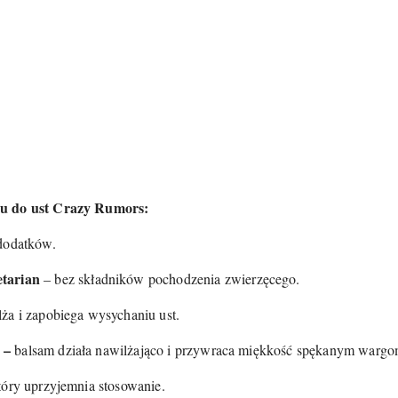
mu do ust Crazy Rumors:
 dodatków.
etarian
– bez składników pochodzenia zwierzęcego.
lża i zapobiega wysychaniu ust.
 –
balsam działa nawilżająco i przywraca miękkość spękanym wargo
tóry uprzyjemnia stosowanie.