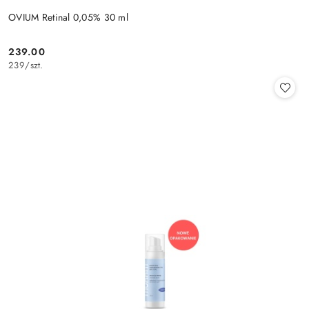
OVIUM Retinal 0,05% 30 ml
239.00
Cena:
239
/
szt.