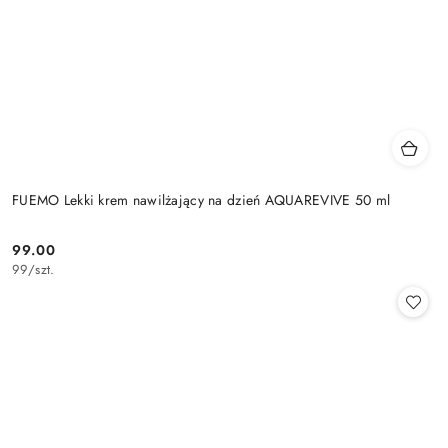
FUEMO Lekki krem nawilżający na dzień AQUAREVIVE 50 ml
99.00
Cena:
99
/
szt.