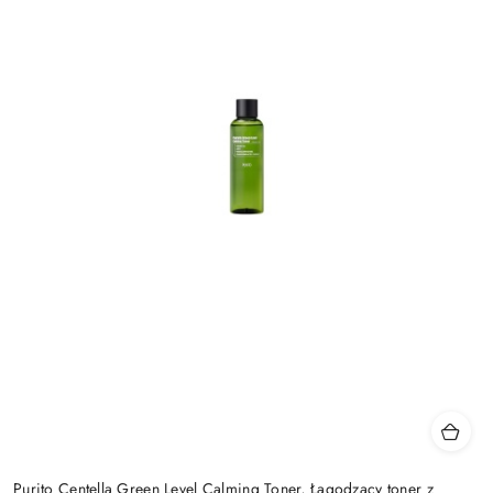
Purito Centella Green Level Calming Toner, Łagodzący toner z