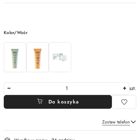
Wariant
Kolor/Wzór
Ilość
szt.
Do koszyka
Zostaw telefon
Dostępność