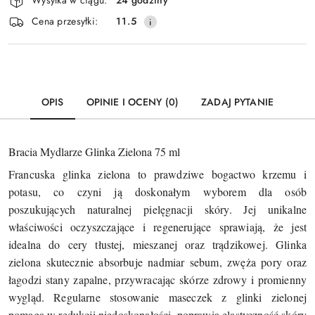
Wysyłka w ciągu:
24 godziny
i
Wyślij
Cena przesyłki:
11.5
dostawa
OPIS
OPINIE I OCENY (0)
ZADAJ PYTANIE
Bracia Mydlarze Glinka Zielona 75 ml
Francuska glinka zielona to prawdziwe bogactwo krzemu i
potasu, co czyni ją doskonałym wyborem dla osób
poszukujących naturalnej pielęgnacji skóry. Jej unikalne
właściwości oczyszczające i regenerujące sprawiają, że jest
idealna do cery tłustej, mieszanej oraz trądzikowej. Glinka
zielona skutecznie absorbuje nadmiar sebum, zwęża pory oraz
łagodzi stany zapalne, przywracając skórze zdrowy i promienny
wygląd. Regularne stosowanie maseczek z glinki zielonej
pomaga w redukcji niedoskonałości, poprawia elastyczność skóry