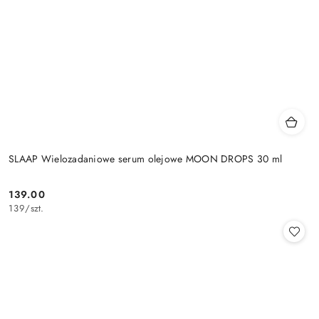
SLAAP Wielozadaniowe serum olejowe MOON DROPS 30 ml
139.00
Cena:
139
/
szt.