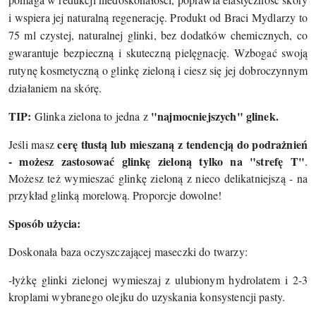
i wspiera jej naturalną regenerację. Produkt od Braci Mydlarzy to
75 ml czystej, naturalnej glinki, bez dodatków chemicznych, co
gwarantuje bezpieczną i skuteczną pielęgnację. Wzbogać swoją
rutynę kosmetyczną o glinkę zieloną i ciesz się jej dobroczynnym
działaniem na skórę.
TIP:
"najmocniejszych" glinek.
Glinka zielona to jedna z
cerę tłustą lub mieszaną z tendencją do podrażnień
Jeśli masz
- możesz zastosować glinkę zieloną tylko na "strefę T"
.
Możesz też wymieszać glinkę zieloną z nieco delikatniejszą - na
przykład glinką morelową. Proporcje dowolne!
Sposób użycia:
Doskonała baza oczyszczającej maseczki do twarzy:
-łyżkę glinki zielonej wymieszaj z ulubionym hydrolatem i 2-3
kroplami wybranego olejku do uzyskania konsystencji pasty.