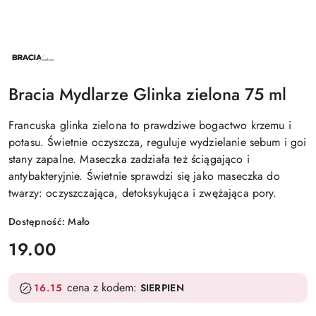
NAZWA
PRODUCENTA:
BRACIA
MYDLARZE
Bracia Mydlarze Glinka zielona 75 ml
Francuska glinka zielona to prawdziwe bogactwo krzemu i
potasu. Świetnie oczyszcza, reguluje wydzielanie sebum i goi
stany zapalne. Maseczka zadziała też ściągająco i
antybakteryjnie. Świetnie sprawdzi się jako maseczka do
twarzy: oczyszczająca, detoksykująca i zwężająca pory.
Dostępność:
Mało
cena:
19.00
cena z kodem:
16.15
SIERPIEN