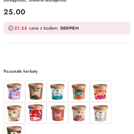
cena:
25.00
cena z kodem:
21.25
SIERPIEN
Wariant
Pozostałe herbaty