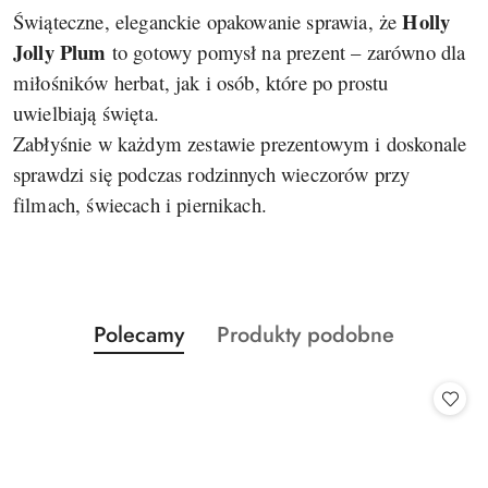
Holly
Świąteczne, eleganckie opakowanie sprawia, że
Jolly Plum
to gotowy pomysł na prezent – zarówno dla
miłośników herbat, jak i osób, które po prostu
uwielbiają święta.
Zabłyśnie w każdym zestawie prezentowym i doskonale
sprawdzi się podczas rodzinnych wieczorów przy
filmach, świecach i piernikach.
Produkty
Produkty
Polecamy
Produkty podobne
Pomiń karuzelę produktów
o
o
statusie:
statusie: