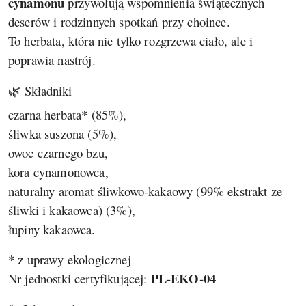
cynamonu
przywołują wspomnienia świątecznych
deserów i rodzinnych spotkań przy choince.
To herbata, która nie tylko rozgrzewa ciało, ale i
poprawia nastrój.
🌿 Składniki
czarna herbata* (85%),
śliwka suszona (5%),
owoc czarnego bzu,
kora cynamonowca,
naturalny aromat śliwkowo-kakaowy (99% ekstrakt ze
śliwki i kakaowca) (3%),
łupiny kakaowca.
* z uprawy ekologicznej
PL-EKO-04
Nr jednostki certyfikującej: