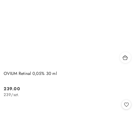
OVIUM Retinal 0,05% 30 ml
239.00
Cena:
239
/
szt.