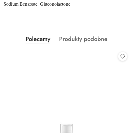
Sodium Benzoate, Gluconolactone.
Produkty
Produkty
Polecamy
Produkty podobne
Pomiń karuzelę produktów
o
o
statusie:
statusie: