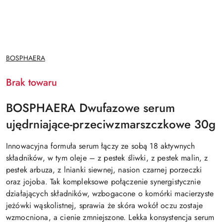
NAZWA
BOSPHAERA
PRODUCENTA:
Brak towaru
BOSPHAERA Dwufazowe serum
ujędrniające-przeciwzmarszczkowe 30g
Innowacyjna formuła serum łączy ze sobą 18 aktywnych
składników, w tym oleje – z pestek śliwki, z pestek malin, z
pestek arbuza, z lnianki siewnej, nasion czarnej porzeczki
oraz jojoba. Tak kompleksowe połączenie synergistycznie
działających składników, wzbogacone o komórki macierzyste
jeżówki wąskolistnej, sprawia że skóra wokół oczu zostaje
wzmocniona, a cienie zmniejszone. Lekka konsystencja serum