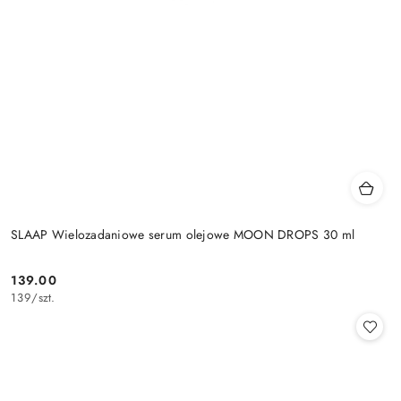
SLAAP Wielozadaniowe serum olejowe MOON DROPS 30 ml
139.00
Cena:
139
/
szt.