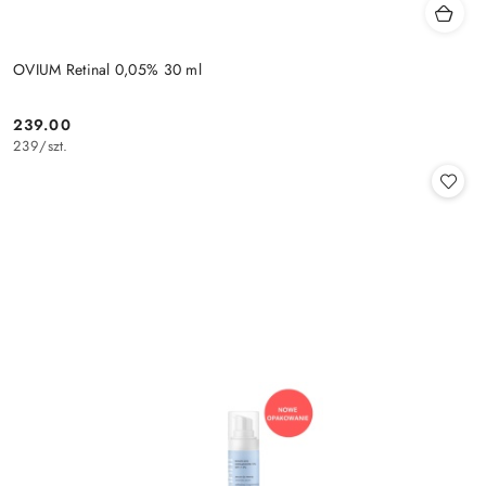
OVIUM Retinal 0,05% 30 ml
239.00
Cena:
239
/
szt.