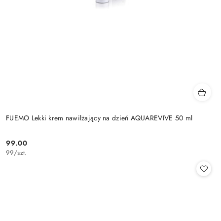
FUEMO Lekki krem nawilżający na dzień AQUAREVIVE 50 ml
99.00
Cena:
99
/
szt.