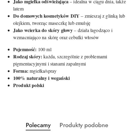
Jako mgiełka odświeżająca
– idealna w ciągu dnia, także
latem
Do domowych kosmetyków DIY
– zmieszaj z glinką lub
olejkiem, tworząc maseczkę lub emulsję
Jako wcierka do skóry głowy
– działa łagodząco i
wzmacniająco na skórę oraz cebulki włosów
Pojemność:
100 ml
Rodzaj skóry:
każda, szczególnie z problemami
pigmentacyjnymi i stanami zapalnymi
Forma:
mgiełka/spray
100% naturalny i wegański
Produkt polski
Produkty
Produkty
Polecamy
Produkty podobne
Pomiń karuzelę produktów
o
o