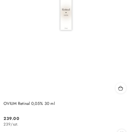
OVIUM Retinal 0,05% 30 ml
239.00
Cena:
239
/
szt.