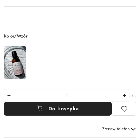
Wariant
Kolor/Wzór
Ilość
szt.
Do koszyka
Zostaw telefon