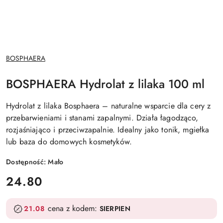
NAZWA
BOSPHAERA
PRODUCENTA:
BOSPHAERA Hydrolat z lilaka 100 ml
Hydrolat z lilaka Bosphaera – naturalne wsparcie dla cery z
przebarwieniami i stanami zapalnymi. Działa łagodząco,
rozjaśniająco i przeciwzapalnie. Idealny jako tonik, mgiełka
lub baza do domowych kosmetyków.
Dostępność:
Mało
cena:
24.80
cena z kodem:
21.08
SIERPIEN