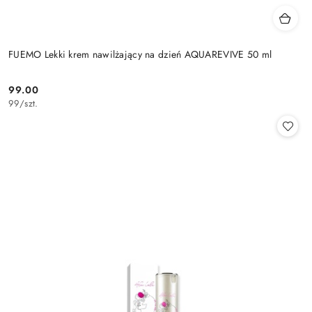
FUEMO Lekki krem nawilżający na dzień AQUAREVIVE 50 ml
99.00
Cena:
99
/
szt.