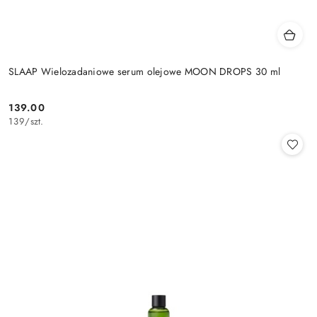
SLAAP Wielozadaniowe serum olejowe MOON DROPS 30 ml
139.00
Cena:
139
/
szt.