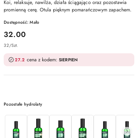
Koi, relaksuje, nawilża, działa ściągająco oraz pozostawia
promienną cerę. Otula pięknym pomarańczowym zapachem.
Dostępność:
Mało
cena:
32.00
32
/
Szt.
cena z kodem:
27.2
SIERPIEN
Wariant
Pozostałe hydrolaty