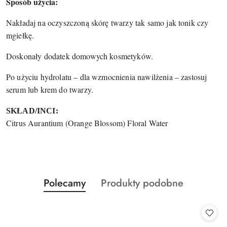
Sposób użycia:
Nakładaj na oczyszczoną skórę twarzy tak samo jak tonik czy
mgiełkę.
Doskonały dodatek domowych kosmetyków.
Po użyciu hydrolatu – dla wzmocnienia nawilżenia – zastosuj
serum lub krem do twarzy.
SKŁAD/INCI:
Citrus Aurantium (Orange Blossom) Floral Water
Produkty
Produkty
Polecamy
Produkty podobne
Pomiń karuzelę produktów
o
o
statusie:
statusie: