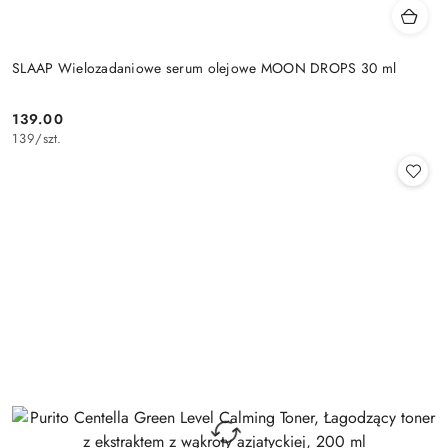
SLAAP Wielozadaniowe serum olejowe MOON DROPS 30 ml
139.00
Cena:
139
/
szt.