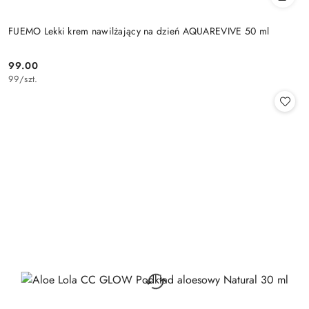
FUEMO Lekki krem nawilżający na dzień AQUAREVIVE 50 ml
99.00
Cena:
99
/
szt.