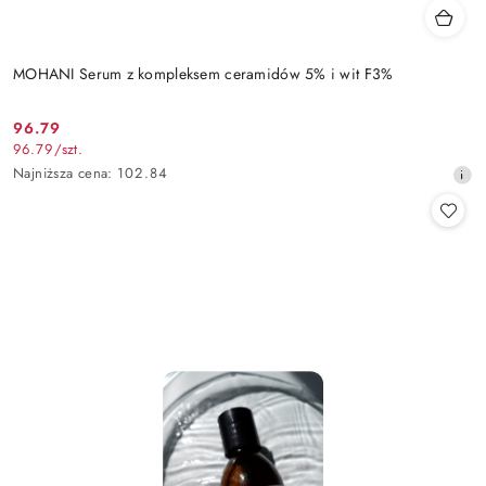
MOHANI Serum z kompleksem ceramidów 5% i wit F3%
96.79
Cena
96.79
/
szt.
promocyjna:
Najniższa
Najniższa cena:
102.84
cena
z
30
dni
przed
obniżką