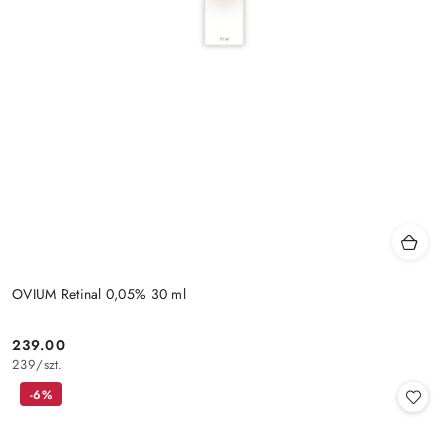
OVIUM Retinal 0,05% 30 ml
239.00
Cena:
239
/
szt.
-6%