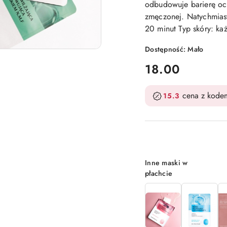
odbudowuje barierę och
zmęczonej. Natychmiasto
20 minut Typ skóry: ka
Dostępność:
Mało
cena:
18.00
cena z kode
15.3
Wariant
Inne maski w
płachcie