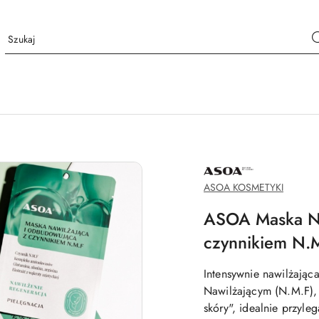
NAZWA
PRODUCENTA:
ASOA
ASOA KOSMETYKI
ASOA Maska Na
czynnikiem N.
Intensywnie nawilżając
Nawilżającym (N.M.F), 
skóry", idealnie przyle