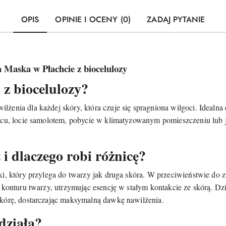
OPIS
OPINIE I OCENY (0)
ZADAJ PYTANIE
Maska w Płachcie z biocelulozy
 z biocelulozy?
enia dla każdej skóry, która czuje się spragniona wilgoci. Idealna 
ńcu, locie samolotem, pobycie w klimatyzowanym pomieszczeniu lub 
t i dlaczego robi różnicę?
ki, który przylega do twarzy jak druga skóra. W przeciwieństwie do
 konturu twarzy, utrzymując esencję w stałym kontakcie ze skórą. Dz
skórę, dostarczając maksymalną dawkę nawilżenia.
działa?