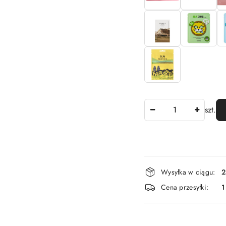
Ilość
szt.
Dostępność
Wysyłka w ciągu:
2
i
Cena przesyłki:
1
dostawa