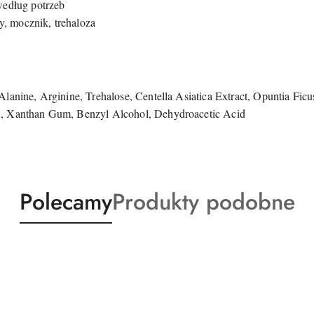
według potrzeb
 mocznik, trehaloza
lanine, Arginine, Trehalose, Centella Asiatica Extract, Opuntia Fic
A, Xanthan Gum, Benzyl Alcohol, Dehydroacetic Acid
Produkty
Produkty
Polecamy
Produkty podobne
o
o
statusie:
statusie: