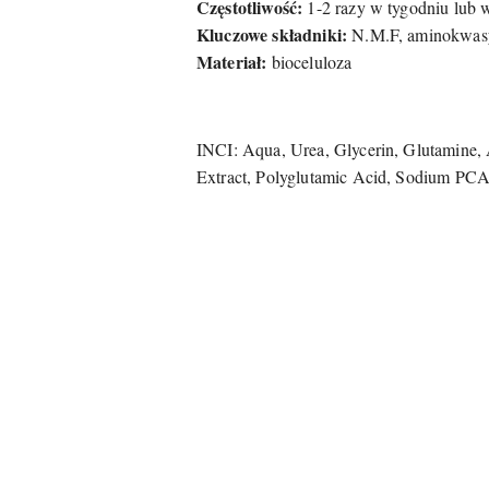
Częstotliwość:
1-2 razy w tygodniu lub 
Kluczowe składniki:
N.M.F, aminokwasy,
Materiał:
bioceluloza
INCI: Aqua, Urea, Glycerin, Glutamine, A
Extract, Polyglutamic Acid, Sodium PC
Pomiń karuzelę produktów