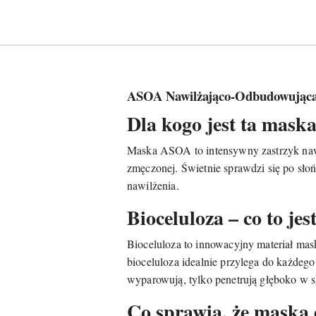
ASOA Nawilżająco-Odbudowująca 
Dla kogo jest ta maska
Maska ASOA to intensywny zastrzyk nawilż
zmęczonej. Świetnie sprawdzi się po sło
nawilżenia.
Bioceluloza – co to jes
Bioceluloza to innowacyjny materiał mas
bioceluloza idealnie przylega do każdego
wyparowują, tylko penetrują głęboko w 
Co sprawia, że maska 