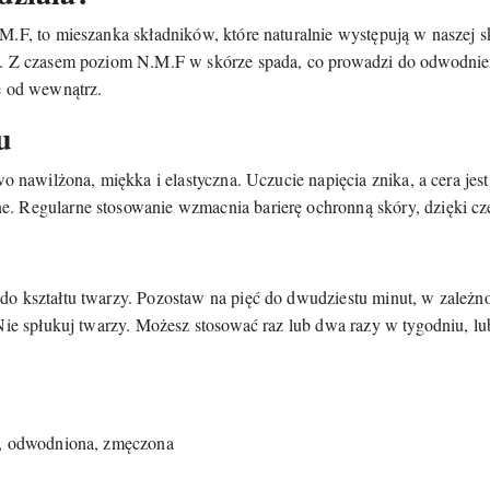
.F, to mieszanka składników, które naturalnie występują w naszej s
. Z czasem poziom N.M.F w skórze spada, co prowadzi do odwodnieni
e od wewnątrz.
u
wo nawilżona, miękka i elastyczna. Uczucie napięcia znika, a cera jes
. Regularne stosowanie wzmacnia barierę ochronną skóry, dzięki cze
o kształtu twarzy. Pozostaw na pięć do dwudziestu minut, w zależno
Nie spłukuj twarzy. Możesz stosować raz lub dwa razy w tygodniu, l
a, odwodniona, zmęczona