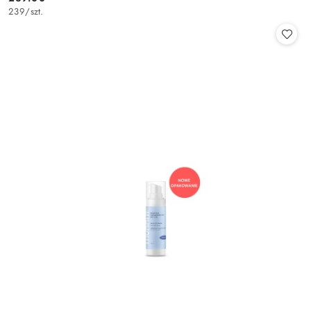
Cena:
239
/
szt.