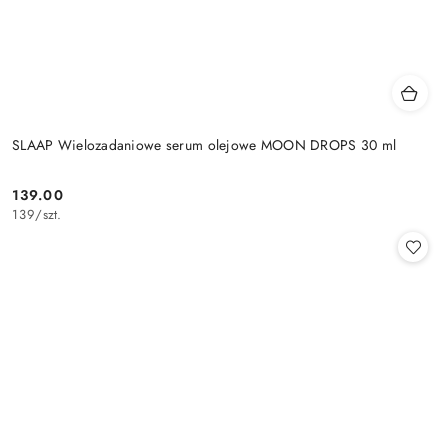
SLAAP Wielozadaniowe serum olejowe MOON DROPS 30 ml
139.00
Cena:
139
/
szt.