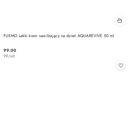
FUEMO Lekki krem nawilżający na dzień AQUAREVIVE 50 ml
99.00
Cena:
99
/
szt.