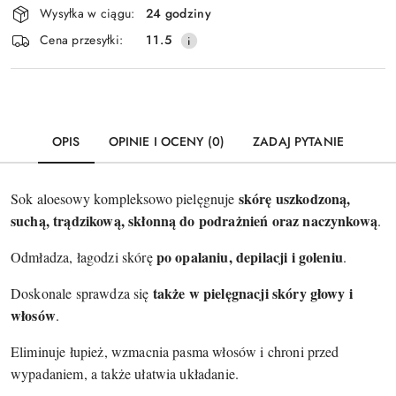
Wysyłka w ciągu:
24 godziny
i
Wyślij
Cena przesyłki:
11.5
dostawa
OPIS
OPINIE I OCENY (0)
ZADAJ PYTANIE
skórę uszkodzoną,
Sok aloesowy kompleksowo pielęgnuje
suchą, trądzikową, skłonną do podrażnień oraz naczynkową
.
po opalaniu, depilacji i goleniu
Odmładza, łagodzi skórę
.
także w pielęgnacji skóry głowy i
Doskonale sprawdza się
włosów
.
Eliminuje łupież, wzmacnia pasma włosów i chroni przed
wypadaniem, a także ułatwia układanie.