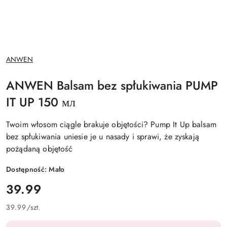
NAZWA
ANWEN
PRODUCENTA:
ANWEN Balsam bez spłukiwania PUMP
IT UP 150 мл
Twoim włosom ciągle brakuje objętości? Pump It Up balsam
bez spłukiwania uniesie je u nasady i sprawi, że zyskają
pożądaną objętość
Dostępność:
Mało
cena:
39.99
39.99
/
szt.