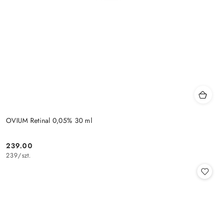
OVIUM Retinal 0,05% 30 ml
239.00
Cena:
239
/
szt.