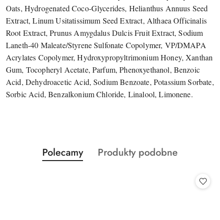
Oats, Hydrogenated Coco-Glycerides, Helianthus Annuus Seed
Extract, Linum Usitatissimum Seed Extract, Althaea Officinalis
Root Extract, Prunus Amygdalus Dulcis Fruit Extract, Sodium
Laneth-40 Maleate/Styrene Sulfonate Copolymer, VP/DMAPA
Acrylates Copolymer, Hydroxypropyltrimonium Honey, Xanthan
Gum, Tocopheryl Acetate, Parfum, Phenoxyethanol, Benzoic
Acid, Dehydroacetic Acid, Sodium Benzoate, Potassium Sorbate,
Sorbic Acid, Benzalkonium Chloride, Linalool, Limonene.
Produkty
Produkty
Polecamy
Produkty podobne
Pomiń karuzelę produktów
o
o
statusie:
statusie: