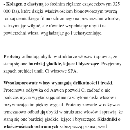
- Kolagen z elastyną
(o średnim ciężarze cząsteczkowym 325
000 Da), które dzięki właściwościom błonotwórczym tworzą
rodzaj cieniutkiego filmu ochronnego na powierzchni włosów,
zatrzymując wilgoć, ale również wypełniając ubytki na
powierzchni włosa, wygładzając go i uelastyczniając.
Proteiny
odbudują ubytki w strukturze włosów i sprawią, że
bardziej gładkie, lejące i błyszczące
staną się one
. Przyjemny
zapach orchidei umili Ci włosowe SPA.
Wysokoporowate włosy wymagają delikatności i troski
.
Proteinowa odżywka od Anwen pozwoli Ci zadbać o nie
podczas mycia wygładzając silnie rozchylone łuski włosów i
przywracając im piękny wygląd. Proteiny zawarte w odżywce
tymczasowo odbudują ubytki w strukturze włosów i sprawią, że
Składniki o
staną się one bardziej gładkie, lejące i błyszczące.
właściwościach ochronnych
zabezpieczą pasma przed