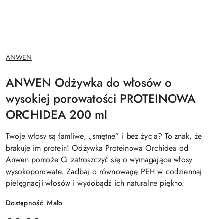
NAZWA
ANWEN
PRODUCENTA:
ANWEN Odżywka do włosów o
wysokiej porowatości PROTEINOWA
ORCHIDEA 200 ml
Twoje włosy są łamliwe, „smętne” i bez życia? To znak, że
brakuje im protein! Odżywka Proteinowa Orchidea od
Anwen pomoże Ci zatroszczyć się o wymagające włosy
wysokoporowate. Zadbaj o równowagę PEH w codziennej
pielęgnacji włosów i wydobądź ich naturalne piękno.
Dostępność:
Mało