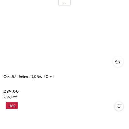
OVIUM Retinal 0,05% 30 ml
239.00
Cena:
239
/
szt.
-6%