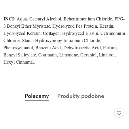
INCI:
Aqua, Cetearyl Alcohol, Behentrimonium Chloride, PPG-
3 Benzyl Ether Myristate, Hydrolyzed Pea Protein, Keratin,
Hydrolyzed Keratin, Collagen, Hydrolyzed Elastin, Cetrimonium
Chloride, Starch Hydroxypropyltrimonium Chloride,
Phenoxyethanol, Benzoic Acid, Dehydroacetic Acid, Parfum,
Benzyl Salicylate, Coumarin, Limonene, Geraniol, Linalool,
Hexyl Cinnamal.
Produkty
Produkty
Polecamy
Produkty podobne
Pomiń karuzelę produktów
o
o
statusie:
statusie: