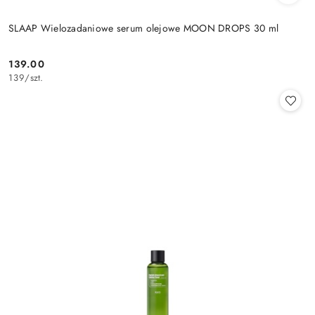
SLAAP Wielozadaniowe serum olejowe MOON DROPS 30 ml
139.00
Cena:
139
/
szt.