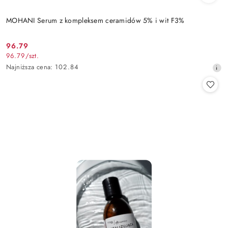
MOHANI Serum z kompleksem ceramidów 5% i wit F3%
96.79
Cena
96.79
/
szt.
promocyjna:
Najniższa
Najniższa cena:
102.84
cena
z
30
dni
przed
obniżką