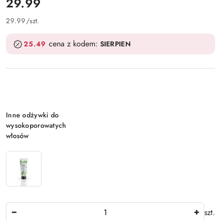
cena:
29.99
29.99
/
szt.
cena z kodem:
25.49
SIERPIEN
Wariant
Inne odżywki do
wysokoporowatych
włosów
Ilość
szt.