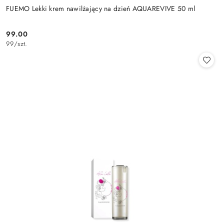
FUEMO Lekki krem nawilżający na dzień AQUAREVIVE 50 ml
99.00
Cena:
99
/
szt.