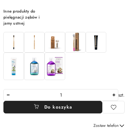
Wariant
Inne produkty do
pielęgnacji zębów i
jamy ustnej
Ilość
szt.
Do koszyka
Zostaw telefon