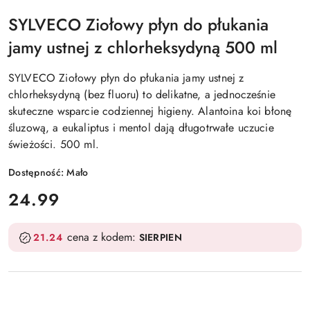
SYLVECO Ziołowy płyn do płukania
jamy ustnej z chlorheksydyną 500 ml
SYLVECO Ziołowy płyn do płukania jamy ustnej z
chlorheksydyną (bez fluoru) to delikatne, a jednocześnie
skuteczne wsparcie codziennej higieny. Alantoina koi błonę
śluzową, a eukaliptus i mentol dają długotrwałe uczucie
świeżości. 500 ml.
Dostępność:
Mało
cena:
24.99
cena z kodem:
21.24
SIERPIEN