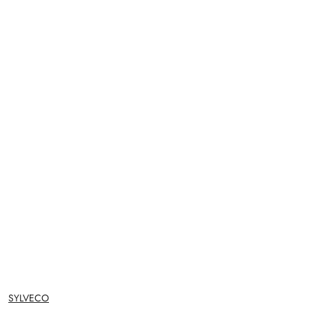
NAZWA
SYLVECO
PRODUCENTA: