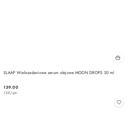
SLAAP Wielozadaniowe serum olejowe MOON DROPS 30 ml
139.00
Cena:
139
/
szt.