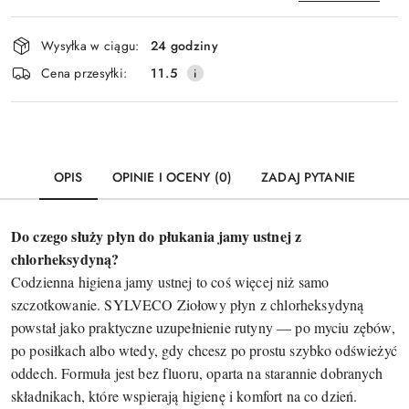
Dostępność
Wysyłka w ciągu:
24 godziny
i
Wyślij
Cena przesyłki:
11.5
dostawa
OPIS
OPINIE I OCENY (0)
ZADAJ PYTANIE
Do czego służy płyn do płukania jamy ustnej z
chlorheksydyną?
Codzienna higiena jamy ustnej to coś więcej niż samo
szczotkowanie. SYLVECO Ziołowy płyn z chlorheksydyną
powstał jako praktyczne uzupełnienie rutyny — po myciu zębów,
po posiłkach albo wtedy, gdy chcesz po prostu szybko odświeżyć
oddech. Formuła jest bez fluoru, oparta na starannie dobranych
składnikach, które wspierają higienę i komfort na co dzień.