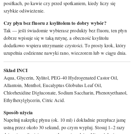
posiłkach, po kawie czy przed spotkaniem, kiedy liczy się
szybkie odświeżenie.
Czy płyn bez fluoru z ksylitolem to dobry wybór?
Tak — jeśli świadomie wybierasz produkty bez fluoru, ten płyn
dobrze wpisuje się w taką rutynę, a obecność ksylitolu
dodatkowo wspiera utrzymanie czystości. To prosty krok, który
uzupełnia codzienne nawyki rano, wieczorem lub w ciągu dnia.
Skład INCI
Aqua, Glycerin, Xylitol, PEG-40 Hydrogenated Castor Oil,
Allantoin, Menthol, Eucalyptus Globulus Leaf Oil,
Chlorhexidine Digluconate, Sodium Saccharin, Phenoxyethanol,
Ethylhexylglycerin, Citric Acid.
Sposób użycia
Napełnij nakrętkę płynu (ok. 10 ml) i dokładnie przepłucz jamę
ustną przez około 30 sekund, po czym wypluj. Stosuj 1–2 razy