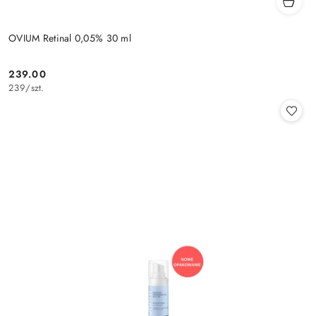
OVIUM Retinal 0,05% 30 ml
239.00
Cena:
239
/
szt.