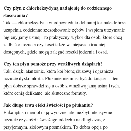
Czy płyn z chlorheksydyną nadaje się do codziennego
stosowania?
Tak — chlorheksydyna w odpowiednio dobranej formule dobrze
uzupełnia codzienne szczotkowanie zębów i wspiera utrzymanie
higieny jamy ustnej. To praktyczny wybór dla osób, które chcą
zadbać o uczucie czystości także w miejscach trudniej
dostępnych, gdzie mogą zalegać resztki jedzenia i osad.
Czy ten płyn pomoże przy wrażliwych dziąsłach?
Tak, dzięki alantoinie, która koi błonę śluzową i ogranicza
uczucie dyskomfortu. Płukanie nie musi być drażniące — ten
płyn dobrze sprawdzi się u osób z wrażliwą jamą ustną i tych,
które cenią delikatne, ale skuteczne formuły.
Jak długo trwa efekt świeżości po płukaniu?
Eukaliptus i mentol dają wyraźne, ale niezbyt intensywne
uczucie czystości i świeżego oddechu na długi czas, z
przyjemnym, ziołowym posmakiem. To dobra opcja po