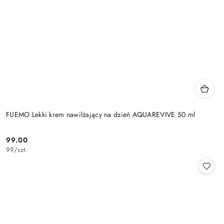
FUEMO Lekki krem nawilżający na dzień AQUAREVIVE 50 ml
99.00
Cena:
99
/
szt.