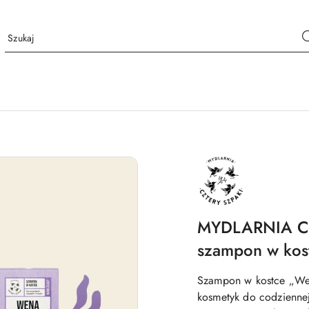
NAZWA
PRODUCENTA:
MYDLARNIA
CZTERY
SZPAKI
MYDLARNIA CZ
szampon w kos
Szampon w kostce „Wen
kosmetyk do codziennej