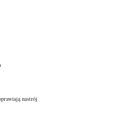
a
oprawiają nastrój