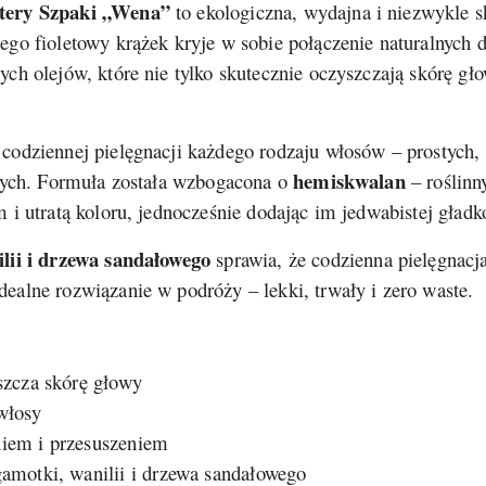
ztery Szpaki „Wena”
to ekologiczna, wydajna i niezwykle s
go fioletowy krążek kryje w sobie połączenie naturalnych 
h olejów, które nie tylko skutecznie oczyszczają skórę głowy
odziennej pielęgnacji każdego rodzaju włosów – prostych, 
hemiskwalan
anych. Formuła została wzbogacona o
– roślinn
i utratą koloru, jednocześnie dodając im jedwabistej gładk
lii i drzewa sandałowego
sprawia, że codzienna pielęgnacj
alne rozwiązanie w podróży – lekki, trwały i zero waste.
yszcza skórę głowy
włosy
niem i przesuszeniem
gamotki, wanilii i drzewa sandałowego