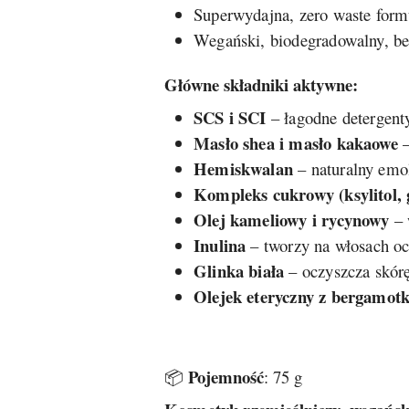
Superwydajna, zero waste form
Wegański, biodegradowalny, be
Główne składniki aktywne:
SCS i SCI
– łagodne detergenty
Masło shea i masło kakaowe
–
Hemiskwalan
– naturalny emol
Kompleks cukrowy (ksylitol, 
Olej kameliowy i rycynowy
– 
Inulina
– tworzy na włosach oc
Glinka biała
– oczyszcza skór
Olejek eteryczny z bergamotk
Pojemność
📦
: 75 g