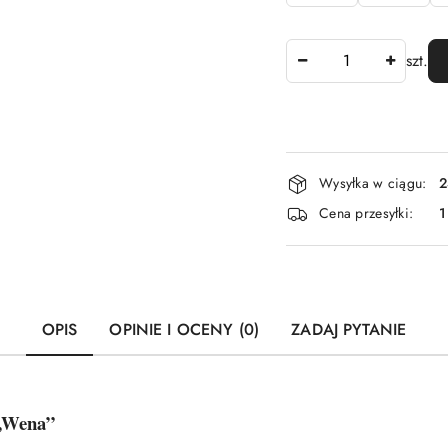
Ilość
szt.
Dostępność
Wysyłka w ciągu:
2
i
Cena przesyłki:
1
dostawa
OPIS
OPINIE I OCENY (0)
ZADAJ PYTANIE
 „Wena”