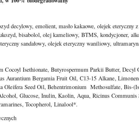
ki, w 100% biodegradowalny
zyd decylowy, emolient, masło kakaowe, olejek eteryczny 
oglukozyd, bisabolol, olej kameliowy, BTMS, kondycjoner, alk
eteryczny sandałowy, olejek eteryczny waniliowy, ultramaryna
 Cocoyl Isethionate, Butyrospermum Parkii Butter, Decyl G
us Aurantium Bergamia Fruit Oil, C13-15 Alkane, Limonene*
lia Oleifera Seed Oil, Behentrimonium
Methosulfate, Bis-(Is
lcohol, Glucose, Inulin, Kaolin, Aqua, Ricinus Communis 
ltramarines, Tocopherol, Linalool*.
ycznych