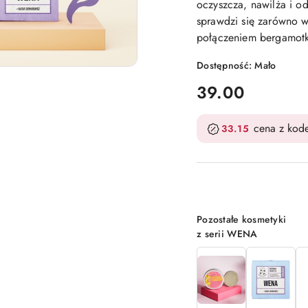
oczyszcza, nawilża i o
sprawdzi się zarówno w
połączeniem bergamotki
Dostępność:
Mało
cena:
39.00
cena z ko
33.15
Wariant
Pozostałe kosmetyki
z serii WENA