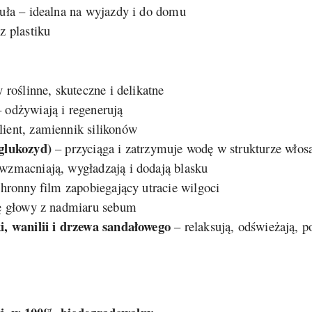
uła – idealna na wyjazdy i do domu
z plastiku
 roślinne, skuteczne i delikatne
 odżywiają i regenerują
ient, zamiennik silikonów
glukozyd)
– przyciąga i zatrzymuje wodę w strukturze włos
wzmacniają, wygładzają i dodają blasku
hronny film zapobiegający utracie wilgoci
ę głowy z nadmiaru sebum
i, wanilii i drzewa sandałowego
– relaksują, odświeżają, p