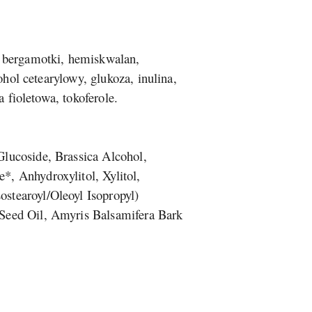
z bergamotki, hemiskwalan,
ohol cetearylowy, glukoza, inulina,
 fioletowa, tokoferole.
lucoside, Brassica Alcohol,
, Anhydroxylitol, Xylitol,
ostearoyl/Oleoyl Isopropyl)
Seed Oil, Amyris Balsamifera Bark