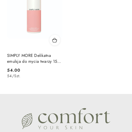
SIMPLY MORE Delikatna
emulsja do mycia twarzy 150
ml
54.00
Cena:
54
/
Szt.