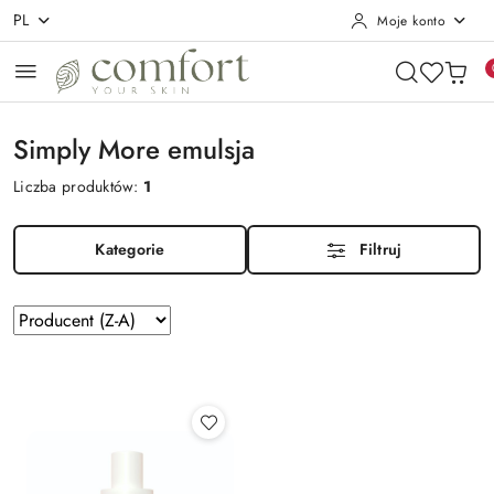
PL
Moje konto
Przejdź do treści głównej
Przejdź do wyszukiwarki
Przejdź do moje konto
Przejdź do menu głównego
Przejdź do stopki
Simply More emulsja
Liczba produktów:
1
Kategorie
Filtruj
Zastosowano
Sortuj
według
sortowanie:
Producent
(Z-
A).