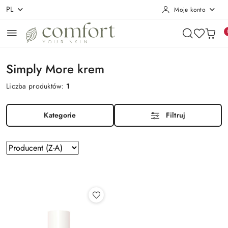
PL
Moje konto
Przejdź do treści głównej
Przejdź do wyszukiwarki
Przejdź do moje konto
Przejdź do menu głównego
Przejdź do stopki
Simply More krem
Liczba produktów:
1
Kategorie
Filtruj
Zastosowano
Sortuj
według
sortowanie:
Producent
(Z-
A).