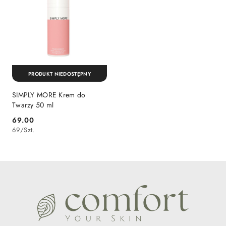
PRODUKT NIEDOSTĘPNY
SIMPLY MORE Krem do
Twarzy 50 ml
69.00
Cena:
69
/
Szt.