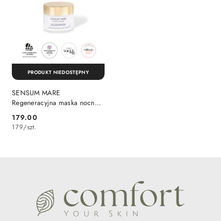
PRODUKT NIEDOSTĘPNY
SENSUM MARE
Regeneracyjna maska nocna
ALGOMASK 50 ml
179.00
Cena:
179
/
szt.