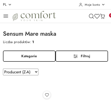
PL
Moje konto
Przejdź do treści głównej
Przejdź do wyszukiwarki
Przejdź do moje konto
Przejdź do menu głównego
Przejdź do stopki
Sensum Mare maska
Liczba produktów:
1
Kategorie
Filtruj
Zastosowano
Sortuj
według
sortowanie:
Producent
(Z-
A).