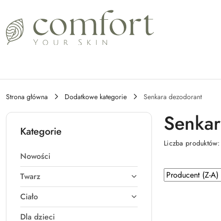
Przejdź do treści głównej
Przejdź do wyszukiwarki
Przejdź do moje konto
Przejdź do menu głównego
Przejdź do stopki
Strona główna
Dodatkowe kategorie
Senkara dezodorant
Senkar
Kategorie
Liczba produktów
Nowości
Zastosowano
Sortuj
Twarz
według
sortowanie:
Ciało
Producent
(Z-
Dla dzieci
A).