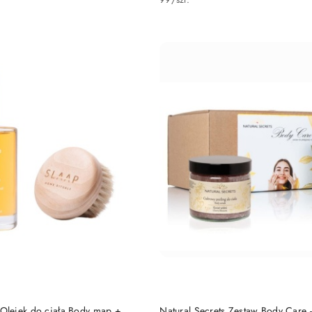
DO KOSZYKA
DO KOSZYKA
lejek do ciała Body map +
Natural Secrets Zestaw Body Care -