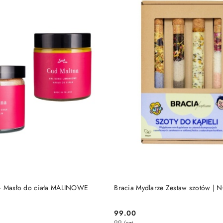
DO KOSZYKA
DO KOSZYKA
 + Masło do ciała MALINOWE
Bracia Mydlarze Zestaw szotów | 
99.00
Cena:
99
/
szt.