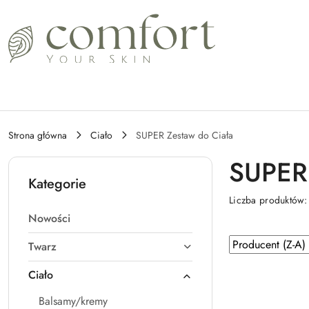
Przejdź do treści głównej
Przejdź do wyszukiwarki
Przejdź do moje konto
Przejdź do menu głównego
Przejdź do stopki
Strona główna
Ciało
SUPER Zestaw do Ciała
SUPER 
Kategorie
Liczba produktów
Nowości
Zastosowano
Sortuj
Twarz
według
sortowanie:
Ciało
Producent
(Z-
Balsamy/kremy
A).