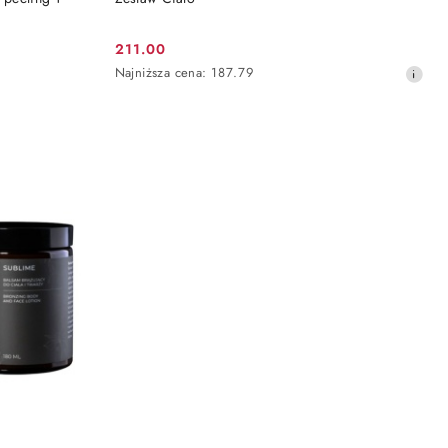
211.00
Cena
Najniższa
Najniższa cena:
187.79
promocyjna:
cena
z
30
dni
przed
obniżką