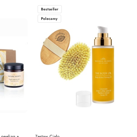
Bestseller
Polecamy
DO KOSZYKA
 peeling +
Zestaw Ciało