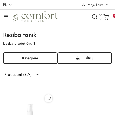
PL
Moje konto
Przejdź do treści głównej
Przejdź do wyszukiwarki
Przejdź do moje konto
Przejdź do menu głównego
Przejdź do stopki
Resibo tonik
Liczba produktów:
1
Kategorie
Filtruj
Zastosowano
Sortuj
według
sortowanie:
Producent
(Z-
A).