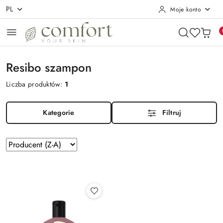
PL
Moje konto
Przejdź do treści głównej
Przejdź do wyszukiwarki
Przejdź do moje konto
Przejdź do menu głównego
Przejdź do stopki
Resibo szampon
Liczba produktów:
1
Kategorie
Filtruj
Zastosowano
Sortuj
według
sortowanie:
Producent
(Z-
A).