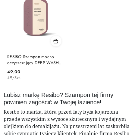
RESIBO Szampon mocno
oczyszczający DEEP WASH
250 ml
49.00
Cena:
49
/
Szt.
Lubisz markę Resibo? Szampon tej firmy
powinien zagościć w Twojej łazience!
Resibo to marka, która przed laty była kojarzona
przede wszystkim z wysoce skutecznym i wydajnym
olejkiem do demakijażu. Na przestrzeni lat zaskarbiła
sobie sympatię tysięcy klientek. Finalnie firma Resibo