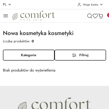
PL
Moje konto
Przejdź do treści głównej
Przejdź do wyszukiwarki
Przejdź do moje konto
Przejdź do menu głównego
Przejdź do stopki
Nowa kosmetyka kosmetyki
Liczba produktów:
0
Kategorie
Filtruj
Brak produktów do wyświetlenia